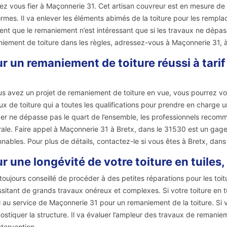
ez vous fier à Maçonnerie 31. Cet artisan couvreur est en mesure de v
rmes. Il va enlever les éléments abimés de la toiture pour les rempl
ent que le remaniement n’est intéressant que si les travaux ne dépass
iement de toiture dans les règles, adressez-vous à Maçonnerie 31, à
r un remaniement de toiture réussi à tari
us avez un projet de remaniement de toiture en vue, vous pourrez vou
ux de toiture qui a toutes les qualifications pour prendre en charge une 
er ne dépasse pas le quart de l’ensemble, les professionnels recomm
rale. Faire appel à Maçonnerie 31 à Bretx, dans le 31530 est un gage de
nnables. Pour plus de détails, contactez-le si vous êtes à Bretx, dans
r une longévité de votre toiture en tuiles
t toujours conseillé de procéder à des petites réparations pour les toi
sitant de grands travaux onéreux et complexes. Si votre toiture en 
 au service de Maçonnerie 31 pour un remaniement de la toiture. Si v
ostiquer la structure. Il va évaluer l’ampleur des travaux de remani
ntervention.