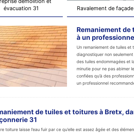
reprise démolition et
évacuation 31
Ravalement de façade
Remaniement de tui
à un professionne
Un remaniement de tuiles et to
diagnostiquer non seulement le
des tuiles endommagées et la
minutie pour ne pas abimer les
confiées qu’à des professionn
un professionnel recommandé 
aniement de tuiles et toitures à Bretx, d
çonnerie 31
tre toiture laisse l’eau fuir par ce qu’elle est assez âgée et des élém