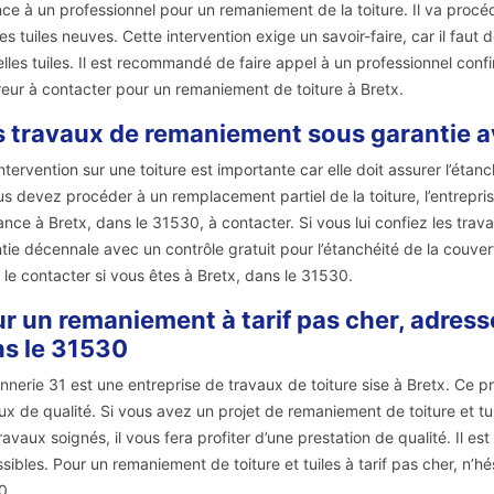
ce à un professionnel pour un remaniement de la toiture. Il va proc
es tuiles neuves. Cette intervention exige un savoir-faire, car il fau
lles tuiles. Il est recommandé de faire appel à un professionnel conf
eur à contacter pour un remaniement de toiture à Bretx.
 travaux de remaniement sous garantie a
ntervention sur une toiture est importante car elle doit assurer l’éta
us devez procéder à un remplacement partiel de la toiture, l’entrepr
ance à Bretx, dans le 31530, à contacter. Si vous lui confiez les tr
tie décennale avec un contrôle gratuit pour l’étanchéité de la couvert
 le contacter si vous êtes à Bretx, dans le 31530.
r un remaniement à tarif pas cher, adres
s le 31530
nerie 31 est une entreprise de travaux de toiture sise à Bretx. Ce pr
ux de qualité. Si vous avez un projet de remaniement de toiture et tu
ravaux soignés, il vous fera profiter d’une prestation de qualité. Il est
sibles. Pour un remaniement de toiture et tuiles à tarif pas cher, n’hé
0.