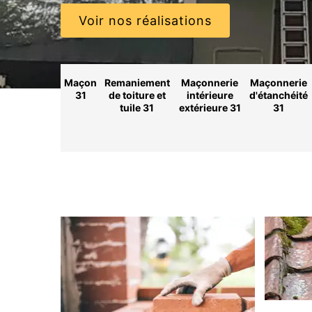
Voir nos réalisations
Maçon
Remaniement
Maçonnerie
Maçonnerie
31
de toiture et
intérieure
d'étanchéité
tuile 31
extérieure 31
31