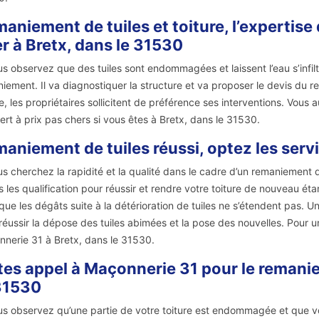
aniement de tuiles et toiture, l’expertise
r à Bretx, dans le 31530
us observez que des tuiles sont endommagées et laissent l’eau s’infil
iement. Il va diagnostiquer la structure et va proposer le devis du r
re, les propriétaires sollicitent de préférence ses interventions. Vous 
ert à prix pas chers si vous êtes à Bretx, dans le 31530.
aniement de tuiles réussi, optez les serv
us cherchez la rapidité et la qualité dans le cadre d’un remaniement 
s les qualification pour réussir et rendre votre toiture de nouveau é
que les dégâts suite à la détérioration de tuiles ne s’étendent pas. 
réussir la dépose des tuiles abimées et la pose des nouvelles. Pour u
nerie 31 à Bretx, dans le 31530.
tes appel à Maçonnerie 31 pour le remanie
31530
us observez qu’une partie de votre toiture est endommagée et que v