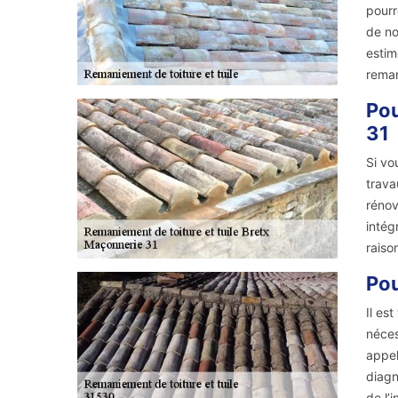
pourr
de no
estim
reman
Pou
31
Si vo
trava
rénov
intég
raiso
Pou
Il es
néces
appel
diagn
de l’i