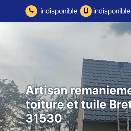
indisponible
indisponible
Artisan remaniem
toiture et tuile Bre
31530