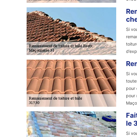
Rem
che
Si vo
reman
toitu
d’exp
Rem
Si vo
toute
pour 
pour 
Maçon
Fai
le 
Si vo