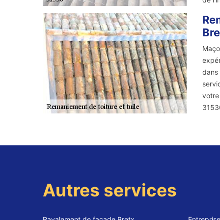
Rem
Bre
Maçon
expér
dans 
servi
votre
3153
Autres services
Ravalement de façade Bretx
Entrepris