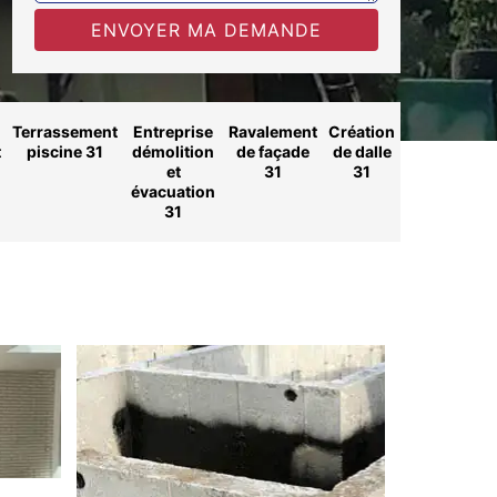
Terrassement
Entreprise
Ravalement
Création
t
piscine 31
démolition
de façade
de dalle
et
31
31
évacuation
31