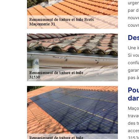
urgen
par d
nouve
couvr
Des
Une i
Si vo
confi
garan
pas à
Pou
dan
Maçon
trava
des t
acces
3153