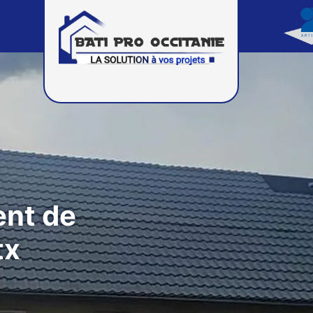
ent de
tx