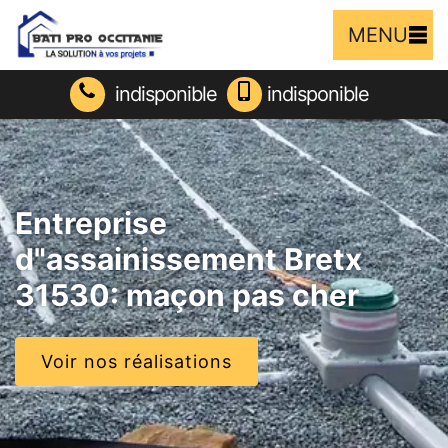
MENU
indisponible
indisponible
Entreprise
d"assainissement Bretx
31530: maçon pas cher
Voir nos réalisations