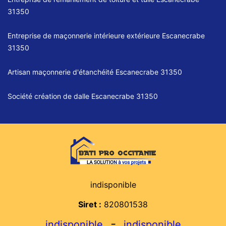
31350
Entreprise de maçonnerie intérieure extérieure Escanecrabe
31350
Artisan maçonnerie d'étanchéité Escanecrabe 31350
Société création de dalle Escanecrabe 31350
indisponible
Siret :
820801538
-
indisponible
indisponible