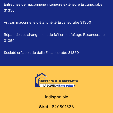
Entreprise de maçonnerie intérieure extérieure Escanecrabe
31350
Artisan maçonnerie d'étanchéité Escanecrabe 31350
Réparation et changement de faîtière et faîtage Escanecrabe
31350
Société création de dalle Escanecrabe 31350
indisponible
Siret :
820801538