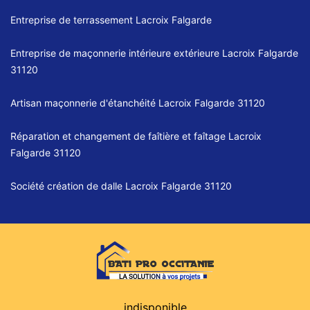
Entreprise de terrassement Lacroix Falgarde
Entreprise de maçonnerie intérieure extérieure Lacroix Falgarde
31120
Artisan maçonnerie d'étanchéité Lacroix Falgarde 31120
Réparation et changement de faîtière et faîtage Lacroix
Falgarde 31120
Société création de dalle Lacroix Falgarde 31120
indisponible