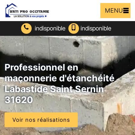
MENU
indisponible
indisponible
Professionnel en
maçonnerie d'étanchéité
Labastide Saint Sernin
31620
Voir nos réalisations