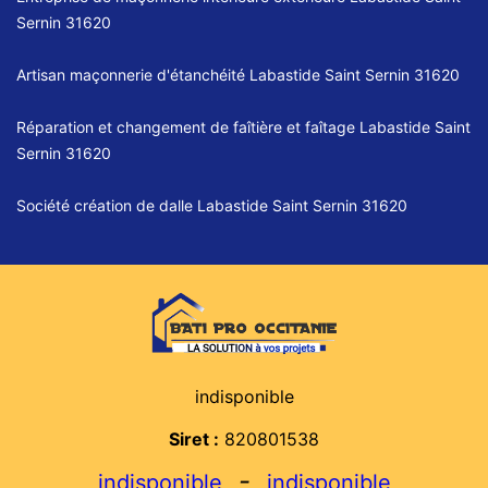
Sernin 31620
Artisan maçonnerie d'étanchéité Labastide Saint Sernin 31620
Réparation et changement de faîtière et faîtage Labastide Saint
Sernin 31620
Société création de dalle Labastide Saint Sernin 31620
indisponible
Siret :
820801538
-
indisponible
indisponible