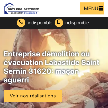
MENU
indisponible
indisponible
Entreprise démolition ou
évacuation Labastide Saint
Sernin 31620: maçon
aguerri
Voir nos réalisations