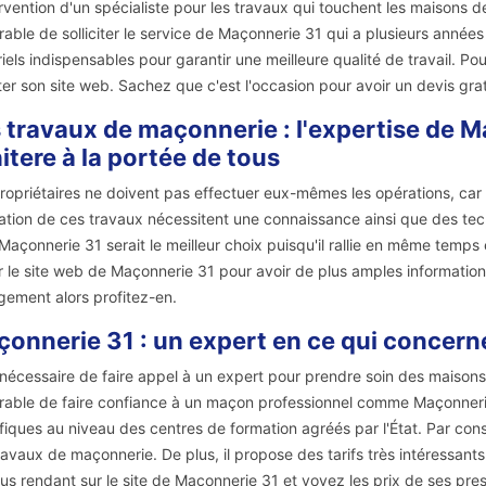
ervention d'un spécialiste pour les travaux qui touchent les maisons de
rable de solliciter le service de Maçonnerie 31 qui a plusieurs années 
iels indispensables pour garantir une meilleure qualité de travail. Po
iter son site web. Sachez que c'est l'occasion pour avoir un devis gr
 travaux de maçonnerie : l'expertise de Ma
itere à la portée de tous
ropriétaires ne doivent pas effectuer eux-mêmes les opérations, car ce
sation de ces travaux nécessitent une connaissance ainsi que des techn
 Maçonnerie 31 serait le meilleur choix puisqu'il rallie en même temps 
er le site web de Maçonnerie 31 pour avoir de plus amples informatio
ement alors profitez-en.
onnerie 31 : un expert en ce qui concern
t nécessaire de faire appel à un expert pour prendre soin des maisons que
rable de faire confiance à un maçon professionnel comme Maçonnerie
fiques au niveau des centres de formation agréés par l'État. Par consé
ravaux de maçonnerie. De plus, il propose des tarifs très intéressants
us rendant sur le site de Maçonnerie 31 et voyez les prix de ses pres