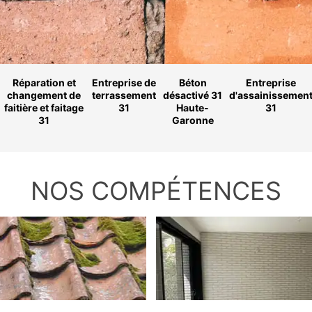
Réparation et
Entreprise de
Béton
Entreprise
changement de
terrassement
désactivé 31
d'assainissemen
faitière et faitage
31
Haute-
31
31
Garonne
NOS COMPÉTENCES