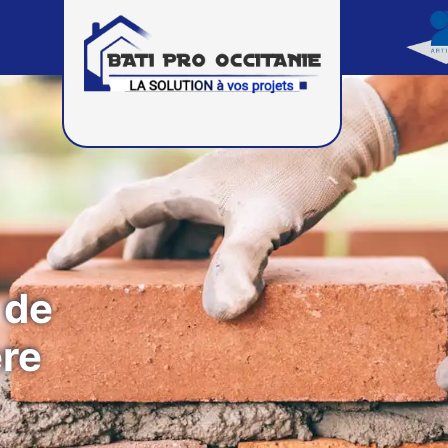
 de
re