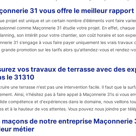
onnerie 31 vous offre le meilleur rapport 
e projet est unique et un certain nombre d’éléments vont faire varier 
ssionnel comme Maçonnerie 31 étudie votre projet. En effet, chaque p
lanning, son intérêt pour votre chantier, son coût horaire et son exp
nerie 31 s'engage à vous faire payer uniquement les vrais travaux de
 grande promotion sur les tarifs alors qu'attendez-vous et rendez-vo
urez vos travaux de terrasse avec des ex
s le 31310
ruire une terrasse n'est pas une intervention facile. Il faut que la su
ement. Ainsi, n'hésitez pas à faire appel à Maçonnerie 31s si vous e
lide compétence et d'expériences dans le domaine, nous veillons touj
s et à la hauteur de vos attentes. Vous pouvez nous joindre par télé
 maçons de notre entreprise Maçonnerie 3
leur métier