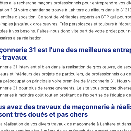
êtes à la recherche maçons professionnels pour entreprendre vos div
ation ? Si votre chantier se trouve à Lahitere ou ailleurs dans le 313
 entière disposition. Ce sont de véritables experts en BTP qui pour
simples jusqu’aux gros œuvres. Très perspicaces et toujours à l’écout
ées à vos besoins. Faites-nous donc vite part de votre projet pour 
saires à sa réalisation.
onnerie 31 est l'une des meilleures entre
 travaux
nerie 31 intervient si bien dans la réalisation de gros œuvre, de 
ieurs et intérieurs des projets de particuliers, de professionnels ou de 
la préoccupation principale voire première de Maçonnerie 31. Nous vou
nerie 31 pour plus de renseignements. Le site vous propose diverses
neries à moindre coût tout en profitant de l'expertise de l'équipe d
s avez des travaux de maçonnerie à réal
sont très doués et pas chers
la réalisation de vos divers travaux de maçonnerie à Lahitere et dan
Lahitere sont les plus à même de vous fournir des prestations profes