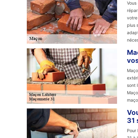
Vous 
répar
votre
plus 
adapt
néces
Maç
vos
Maçon
extér
sont 
Maçon
maçon
Vou
31 
Pour 
31 à 