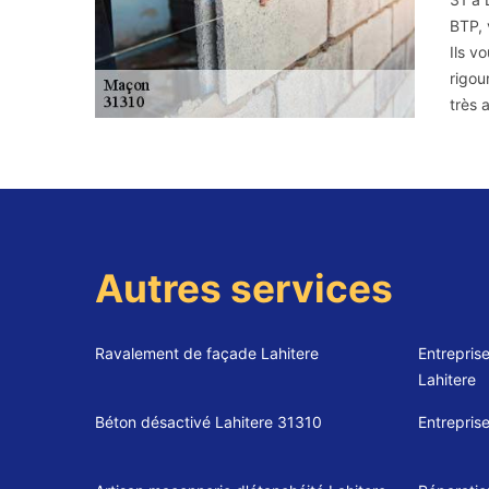
BTP, 
Ils v
rigou
très 
Autres services
Ravalement de façade Lahitere
Entrepris
Lahitere
Béton désactivé Lahitere 31310
Entrepris