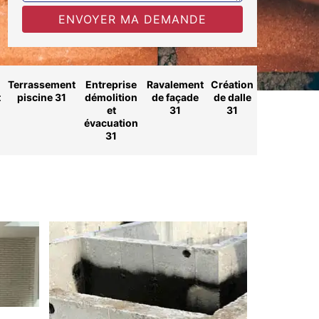
Terrassement
Entreprise
Ravalement
Création
t
piscine 31
démolition
de façade
de dalle
et
31
31
évacuation
31