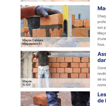
Maç
Chaqu
profe
son p
Maçon
d'une
fous.
Ass
dan
Const
revêt
de so
norme
Les
de 