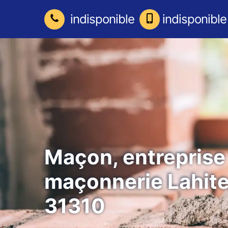
indisponible
indisponible
Maçon, entreprise
maçonnerie Lahite
31310