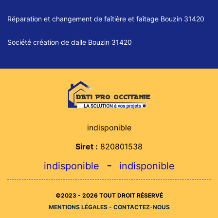
Réparation et changement de faîtière et faîtage Bouzin 31420
Société création de dalle Bouzin 31420
indisponible
Siret :
820801538
-
indisponible
indisponible
©2023 - 2026 TOUT DROIT RÉSERVÉ
MENTIONS LÉGALES
-
CONTACTEZ-NOUS