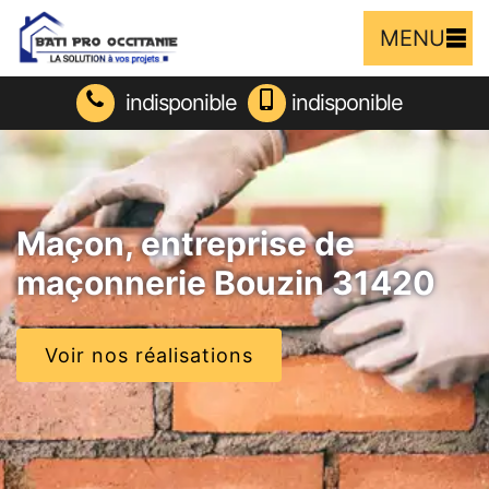
MENU
indisponible
indisponible
Maçon, entreprise de
maçonnerie Bouzin 31420
Voir nos réalisations