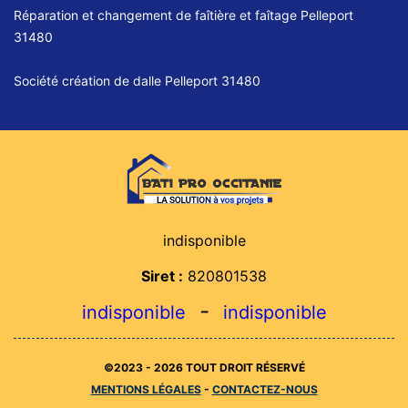
Réparation et changement de faîtière et faîtage Pelleport
31480
Société création de dalle Pelleport 31480
indisponible
Siret :
820801538
-
indisponible
indisponible
©2023 - 2026 TOUT DROIT RÉSERVÉ
MENTIONS LÉGALES
-
CONTACTEZ-NOUS