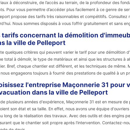
iaux à déconstruire, de l’accès au terrain, de la profondeur des fonda
ts. Pour vous permettre d’accéder plus facilement à ce genre de ser
leport propose des tarifs très raisonnables et compétitifs. Consultez
rd’hui. Nous sommes disposés à vous l’offrir gratuitement et sans e
 tarifs concernant la démolition d'immeub
s la ville de Pelleport
iste quelques critères qui peuvent varier le tarif pour une démolition d
e total à démolir, le type de matériaux et ainsi que les structures à ab
ier. Bref, chaque chantier est différent, et les techniques de même.
nous engageons toujours à fournir des prestations de qualité à un pri
isissez l'entreprise Maçonnerie 31 pour v
vacuation dans la ville de Pelleport
 de plusieurs années d'expérience, Maçonnerie 31 est en mesure de 
oient son état et sa taille. En effet, nous avons une équipe d'ouvrie
au long de la réalisation des travaux. Avec des outils et des engins p
surant que le chantier soit propre après l'intervention. Contactez-n
nde de devis.