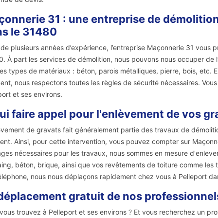
onnerie 31 : une entreprise de démolition
s le 31480
 de plusieurs années d’expérience, l’entreprise Maçonnerie 31 vous pr
. À part les services de démolition, nous pouvons nous occuper de l
les types de matériaux : béton, parois métalliques, pierre, bois, etc. 
ent, nous respectons toutes les règles de sécurité nécessaires. Vous
port et ses environs.
ui faire appel pour l'enlèvement de vos gr
èvement de gravats fait généralement partie des travaux de démolitio
tent. Ainsi, pour cette intervention, vous pouvez compter sur Maçonn
lages nécessaires pour les travaux, nous sommes en mesure d'enlever t
ing, béton, brique, ainsi que vos revêtements de toiture comme les tuil
éléphone, nous nous déplaçons rapidement chez vous à Pelleport da
déplacement gratuit de nos professionnels 
vous trouvez à Pelleport et ses environs ? Et vous recherchez un pr