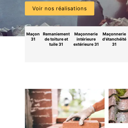
Voir nos réalisations
Maçon
Remaniement
Maçonnerie
Maçonnerie
31
de toiture et
intérieure
d'étanchéité
tuile 31
extérieure 31
31