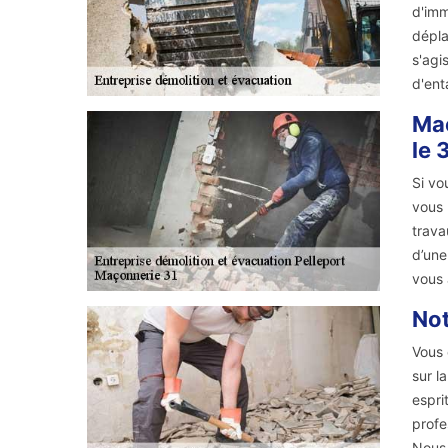
d'imm
dépla
s'agi
d'ent
Maç
le 
Si vo
vous 
trava
d’une
vous 
Not
Vous 
sur l
espri
profe
Nous 