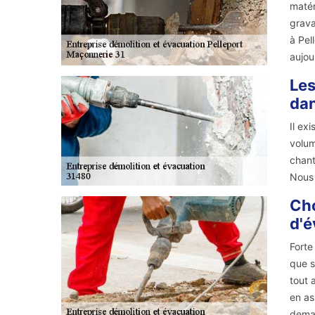
matér
grava
à Pel
aujou
Les
dan
Il ex
volum
chant
Nous 
Cho
d'é
Forte
que s
tout 
en as
dema