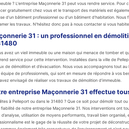
euble ? L'entreprise Maçonnerie 31 peut vous rendre service. Pour c
cer gratuitement chez vous et le transport des matériels est également
sse d'un bâtiment professionnel ou d'un bâtiment d'habitation. Nous 
amer les travaux. N'hésitez donc pas à nous contacter si vous habitez
onnerie 31 : un professionnel en démoliti
31480
us avez un vieil immeuble ou une maison qui menace de tomber et qui
rend service pour cette intervention. Installées dans la ville de Pel
ux de démolition et d’évacuation. Nous vous accompagnons tout au lo
 équipe de professionnels, qui sont en mesure de répondre à vos besoi
avez envisagé de réaliser vos travaux de démolition d’immeuble.
re entreprise Maçonnerie 31 effectue tou
êtes à Pelleport ou dans le 31480 ? Que ce soit pour démolir tout o
a fiabilité de notre entreprise Maçonnerie 31. Nos interventions ont to
t d’analyse, utilisation de moyens performants, travail bien organisé,
ssionnalisme est le gage de la réussite de votre projet de déconstruct
sommes également très respectueux de l’environnement et c’est pour