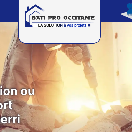
ion ou
ort
erri