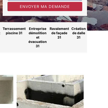
Terrassement
Entreprise
Ravalement
Création
t
piscine 31
démolition
de façade
de dalle
et
31
31
évacuation
31