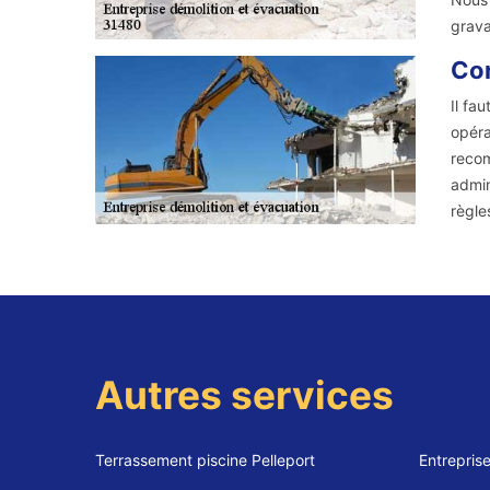
grava
Con
Il fa
opéra
recom
admin
règle
Autres services
Terrassement piscine Pelleport
Entrepris