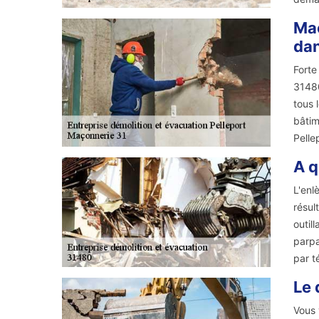
Maç
dan
Forte
31480
tous 
bâtim
Pelle
A q
L'enl
résul
outil
parpa
par t
Le 
Vous 