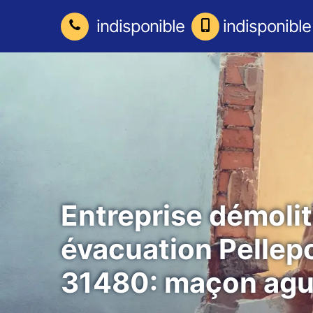
indisponible
indisponible
Entreprise démolit
évacuation Pellep
31480: maçon agu