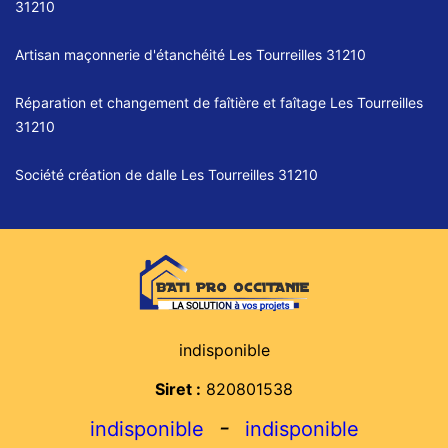
31210
Artisan maçonnerie d'étanchéité Les Tourreilles 31210
Réparation et changement de faîtière et faîtage Les Tourreilles
31210
Société création de dalle Les Tourreilles 31210
indisponible
Siret :
820801538
-
indisponible
indisponible