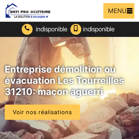
MENU
indisponible
indisponible
Entreprise démolition ou
évacuation Les Tourreilles
31210: maçon aguerri
Voir nos réalisations