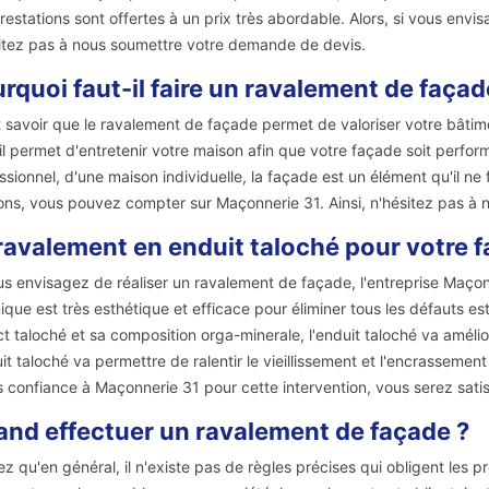
restations sont offertes à un prix très abordable. Alors, si vous envi
itez pas à nous soumettre votre demande de devis.
rquoi faut-il faire un ravalement de façad
ut savoir que le ravalement de façade permet de valoriser votre bâtim
 il permet d'entretenir votre maison afin que votre façade soit perfor
ssionnel, d'une maison individuelle, la façade est un élément qu'il ne 
ons, vous pouvez compter sur Maçonnerie 31. Ainsi, n'hésitez pas à 
ravalement en enduit taloché pour votre f
us envisagez de réaliser un ravalement de façade, l'entreprise Maçonn
ique est très esthétique et efficace pour éliminer tous les défauts e
t taloché et sa composition orga-minerale, l'enduit taloché va amélior
uit taloché va permettre de ralentir le vieillissement et l'encrassemen
s confiance à Maçonnerie 31 pour cette intervention, vous serez satis
nd effectuer un ravalement de façade ?
z qu'en général, il n'existe pas de règles précises qui obligent les 