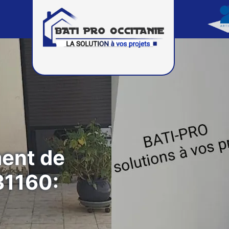
ment de
31160: