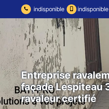
indisponible
indisponible
Entreprise ravale
façade Lespiteau 
ravaleur certifié