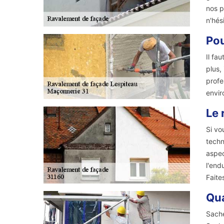
nos p
n'hés
Pou
Il fa
plus,
profe
envir
Le 
Si vo
techn
aspec
l'end
Faite
Qua
Sache