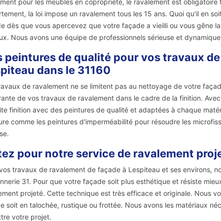
ment pour les meubles en copropriété, le ravalement est obligatoire t
tement, la loi impose un ravalement tous les 15 ans. Quoi qu'il en so
e dès que vous apercevez que votre façade a vieilli ou vous gêne la 
ux. Nous avons une équipe de professionnels sérieuse et dynamique
 peintures de qualité pour vos travaux d
piteau dans le 31160
ravaux de ravalement ne se limitent pas au nettoyage de votre façade 
rante de vos travaux de ravalement dans le cadre de la finition. Ave
ite finition avec des peintures de qualité et adaptées à chaque mat
ure comme les peintures d'imperméabilité pour résoudre les microfissu
se.
ez pour notre service de ravalement proje
vos travaux de ravalement de façade à Lespiteau et ses environs, n
nerie 31. Pour que votre façade soit plus esthétique et résiste mieu
ement projeté. Cette technique est très efficace et originale. Nous 
e soit en talochée, rustique ou frottée. Nous avons les matériaux né
tre votre projet.