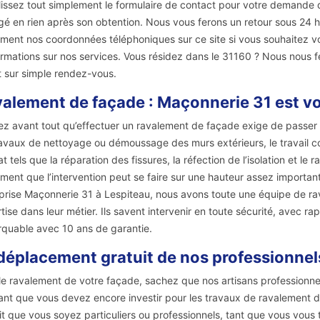
issez tout simplement le formulaire de contact pour votre demande de
é en rien après son obtention. Nous vous ferons un retour sous 24 
ment nos coordonnées téléphoniques sur ce site si vous souhaitez v
ormations sur nos services. Vous résidez dans le 31160 ? Nous nous fer
t sur simple rendez-vous.
alement de façade : Maçonnerie 31 est vo
z avant tout qu’effectuer un ravalement de façade exige de passer p
ravaux de nettoyage ou démoussage des murs extérieurs, le travail 
at tels que la réparation des fissures, la réfection de l’isolation et 
ment que l’intervention peut se faire sur une hauteur assez importante
prise Maçonnerie 31 à Lespiteau, nous avons toute une équipe de ra
tise dans leur métier. Ils savent intervenir en toute sécurité, avec rap
quable avec 10 ans de garantie.
déplacement gratuit de nos professionnels
le ravalement de votre façade, sachez que nos artisans professionn
nt que vous devez encore investir pour les travaux de ravalement 
it que vous soyez particuliers ou professionnels, tant que vous vous 