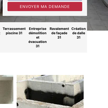
Terrassement
Entreprise
Ravalement
Création
t
piscine 31
démolition
de façade
de dalle
et
31
31
évacuation
31