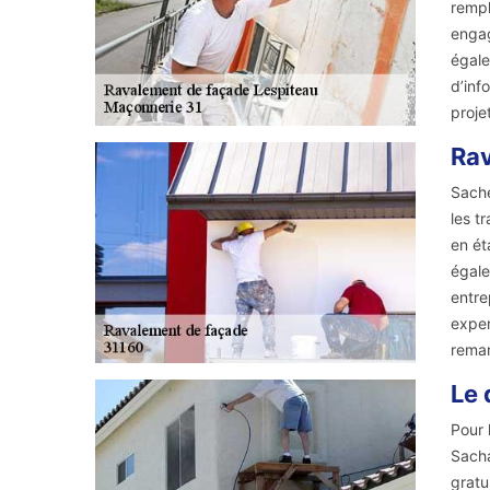
rempl
engag
égale
d’inf
proje
Rav
Sache
les t
en ét
égale
entre
exper
remar
Le 
Pour 
Sacha
gratu