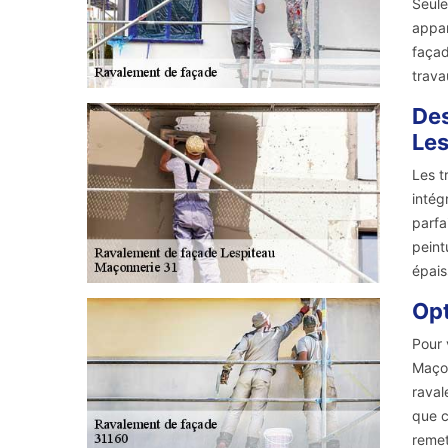
Seule
appar
façad
trava
Des
Les
Les t
intég
parfa
peint
épais
Opt
Pour 
Maçon
raval
que c
remet