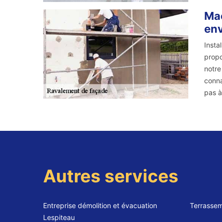
Maç
env
Insta
propo
notre
conna
pas à
Autres services
Entreprise démolition et évacuation
Terrassem
Lespiteau