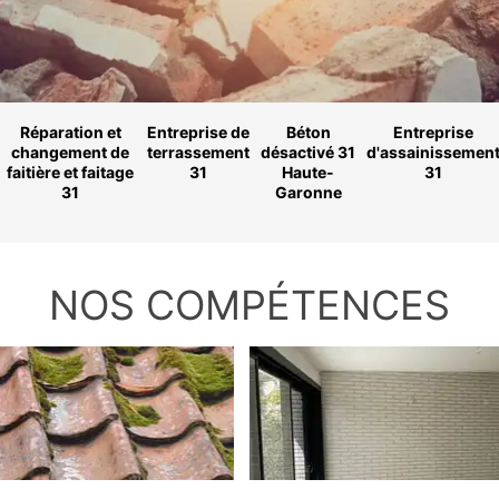
Réparation et
Entreprise de
Béton
Entreprise
changement de
terrassement
désactivé 31
d'assainissemen
faitière et faitage
31
Haute-
31
31
Garonne
NOS COMPÉTENCES