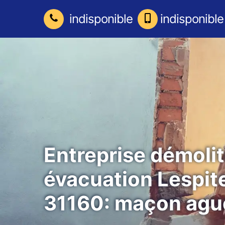
indisponible
indisponible
Entreprise démolit
évacuation Lespit
31160: maçon ague