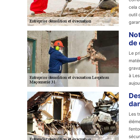
cela 
outil
garan
Not
de 
Le pr
matér
grava
à Les
aujou
Des
dan
Les t
éléme
l’ent
sécur