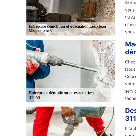
Si vo
vous 
trava
d’une
vous 
Maç
dém
Chez 
Nous 
Ceci 
votre
servi
tâche
Des
31
Il fa
corre