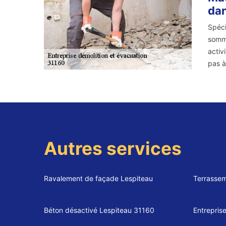
dan
Spéci
somme
activ
pas à
Autres services
Ravalement de façade Lespiteau
Terrassem
Béton désactivé Lespiteau 31160
Entrepris