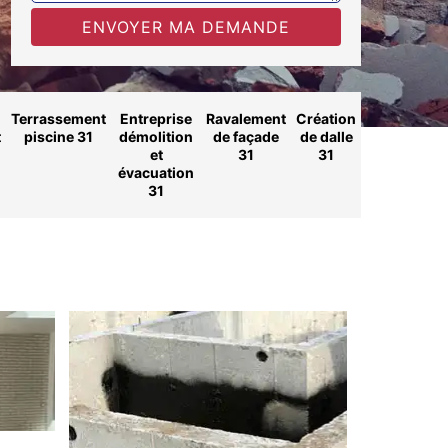
Terrassement
Entreprise
Ravalement
Création
t
piscine 31
démolition
de façade
de dalle
et
31
31
évacuation
31