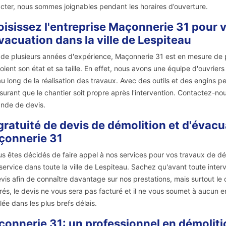
cter, nous sommes joignables pendant les horaires d’ouverture.
isissez l'entreprise Maçonnerie 31 pour v
vacuation dans la ville de Lespiteau
 de plusieurs années d'expérience, Maçonnerie 31 est en mesure de 
oient son état et sa taille. En effet, nous avons une équipe d'ouvrie
au long de la réalisation des travaux. Avec des outils et des engins p
surant que le chantier soit propre après l'intervention. Contactez-n
nde de devis.
gratuité de devis de démolition et d'évacu
çonnerie 31
us êtes décidés de faire appel à nos services pour vos travaux de dé
service dans toute la ville de Lespiteau. Sachez qu'avant toute inte
vis afin de connaître davantage sur nos prestations, mais surtout le 
rés, le devis ne vous sera pas facturé et il ne vous soumet à aucun
llée dans les plus brefs délais.
onnerie 31: un professionnel en démoliti