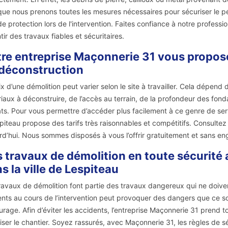
que nous prenons toutes les mesures nécessaires pour sécuriser le pér
 de protection lors de l'intervention. Faites confiance à notre profess
tir des travaux fiables et sécuritaires.
re entreprise Maçonnerie 31 vous propose 
déconstruction
ix d’une démolition peut varier selon le site à travailler. Cela dépend
iaux à déconstruire, de l’accès au terrain, de la profondeur des fonda
ts. Pour vous permettre d’accéder plus facilement à ce genre de ser
piteau propose des tarifs très raisonnables et compétitifs. Consulte
rd’hui. Nous sommes disposés à vous l’offrir gratuitement et sans e
 travaux de démolition en toute sécurité 
s la ville de Lespiteau
ravaux de démolition font partie des travaux dangereux qui ne doivent 
nts au cours de l’intervention peut provoquer des dangers que ce so
ourage. Afin d’éviter les accidents, l’entreprise Maçonnerie 31 prend 
iser le chantier. Soyez rassurés, avec Maçonnerie 31, les règles de s