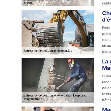
conta
Cho
d'é
Forte
que s
tout 
en as
dema
La 
Ma
Si vo
rend 
de de
rassu
détai
Maç