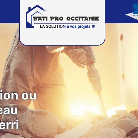
ion ou
eau
rri