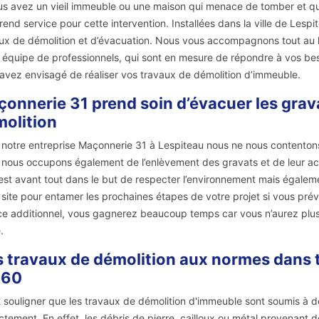
us avez un vieil immeuble ou une maison qui menace de tomber et qui
rend service pour cette intervention. Installées dans la ville de Les
ux de démolition et d’évacuation. Nous vous accompagnons tout au lo
 équipe de professionnels, qui sont en mesure de répondre à vos besoi
avez envisagé de réaliser vos travaux de démolition d’immeuble.
onnerie 31 prend soin d’évacuer les grav
olition
notre entreprise Maçonnerie 31 à Lespiteau nous ne nous contentons
nous occupons également de l’enlèvement des gravats et de leur ac
est avant tout dans le but de respecter l’environnement mais égale
 site pour entamer les prochaines étapes de votre projet si vous pré
ce additionnel, vous gagnerez beaucoup temps car vous n’aurez plus 
.
 travaux de démolition aux normes dans to
160
ut souligner que les travaux de démolition d'immeuble sont soumis à d
ctement. En effet, les débris de pierre, cailloux ou métal provenant 