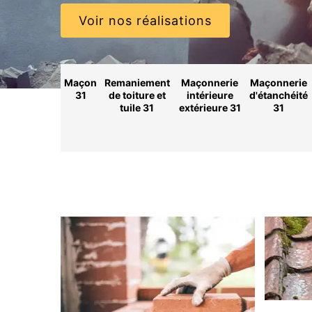
Voir nos réalisations
Maçon
Remaniement
Maçonnerie
Maçonnerie
31
de toiture et
intérieure
d'étanchéité
tuile 31
extérieure 31
31