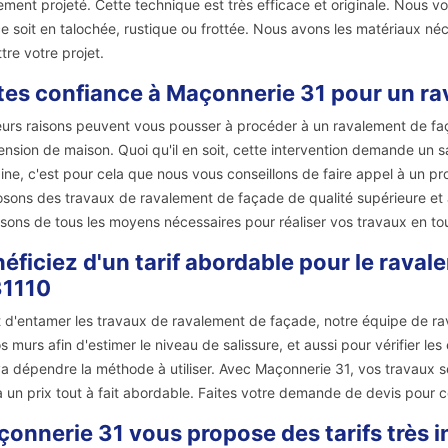
ement projeté. Cette technique est très efficace et originale. Nous 
e soit en talochée, rustique ou frottée. Nous avons les matériaux né
tre votre projet.
tes confiance à Maçonnerie 31 pour un r
eurs raisons peuvent vous pousser à procéder à un ravalement de fa
ension de maison. Quoi qu'il en soit, cette intervention demande un sa
ne, c'est pour cela que nous vous conseillons de faire appel à un 
sons des travaux de ravalement de façade de qualité supérieure et à
sons de tous les moyens nécessaires pour réaliser vos travaux en tou
éficiez d'un tarif abordable pour le raval
31110
 d'entamer les travaux de ravalement de façade, notre équipe de rav
s murs afin d'estimer le niveau de salissure, et aussi pour vérifier les
a dépendre la méthode à utiliser. Avec Maçonnerie 31, vos travaux ser
à un prix tout à fait abordable. Faites votre demande de devis pour co
onnerie 31 vous propose des tarifs très i