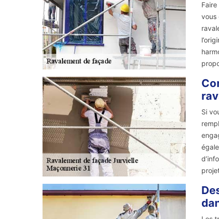
Faire
vous 
raval
l’ori
harmo
propo
Con
rav
Si vo
rempl
engag
égale
d’inf
proje
Des
dan
Les t