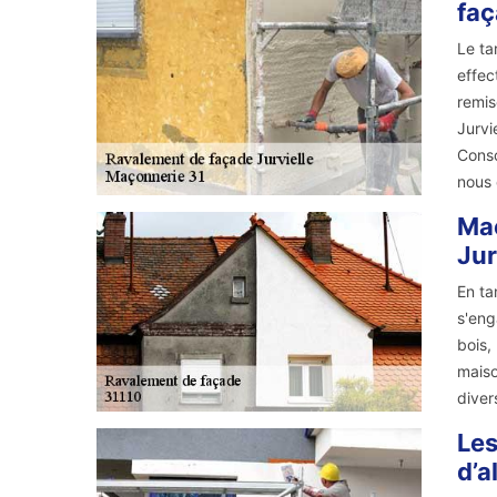
fa
Le ta
effec
remis
Jurvi
Consc
nous 
Maç
Jur
En ta
s'eng
bois,
maiso
divers
Les
d’a