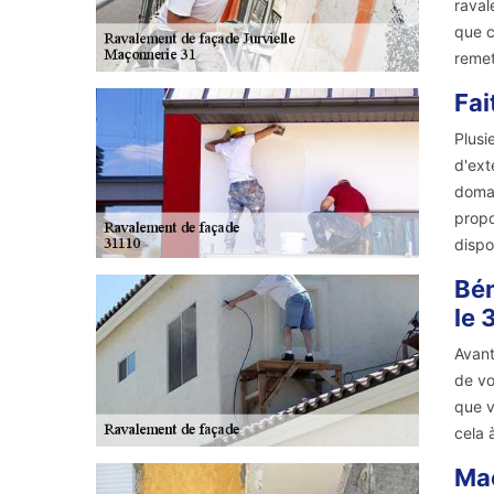
raval
que c
remet
Fai
Plusi
d'ext
domai
propo
dispo
Bén
le 
Avant
de vo
que v
cela 
Maç