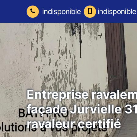
indisponible
indisponible
Entreprise ravale
façade Jurvielle 3
ravaleur certifié