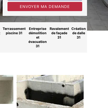
Terrassement
Entreprise
Ravalement
Création
t
piscine 31
démolition
de façade
de dalle
et
31
31
évacuation
31