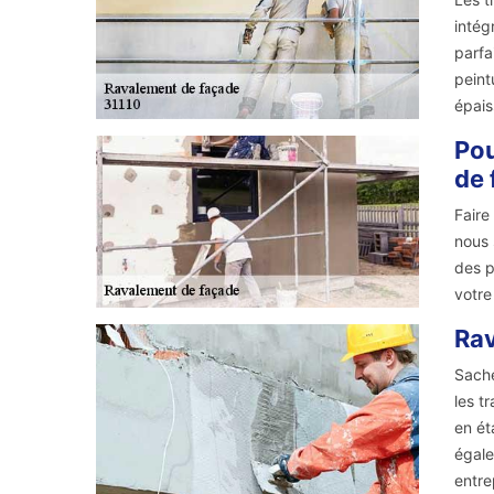
intég
parfa
peint
épais
Pou
de 
Faire
nous 
des p
votre
Rav
Sache
les t
en ét
égale
entre