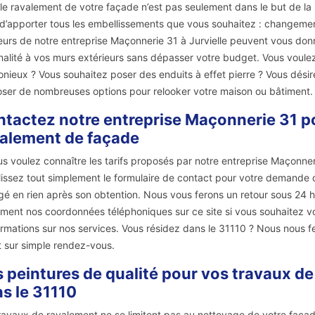
 le ravalement de votre façade n’est pas seulement dans le but de la
d’apporter tous les embellissements que vous souhaitez : changement
eurs de notre entreprise Maçonnerie 31 à Jurvielle peuvent vous donn
ginalité à vos murs extérieurs sans dépasser votre budget. Vous voul
nieux ? Vous souhaitez poser des enduits à effet pierre ? Vous dés
ser de nombreuses options pour relooker votre maison ou bâtiment.
tactez notre entreprise Maçonnerie 31 po
alement de façade
us voulez connaître les tarifs proposés par notre entreprise Maçonner
issez tout simplement le formulaire de contact pour votre demande de
é en rien après son obtention. Nous vous ferons un retour sous 24 
ment nos coordonnées téléphoniques sur ce site si vous souhaitez v
ormations sur nos services. Vous résidez dans le 31110 ? Nous nous fer
t sur simple rendez-vous.
 peintures de qualité pour vos travaux de
s le 31110
ravaux de ravalement ne se limitent pas au nettoyage de votre façade 