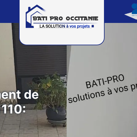
ment de
1110: