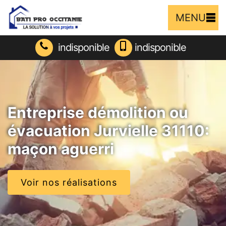
MENU
indisponible
indisponible
Entreprise démolition ou
évacuation Jurvielle 31110:
maçon aguerri
Voir nos réalisations