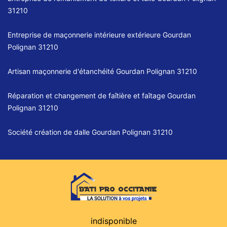
31210
Entreprise de maçonnerie intérieure extérieure Gourdan
Polignan 31210
Artisan maçonnerie d'étanchéité Gourdan Polignan 31210
Réparation et changement de faîtière et faîtage Gourdan
Polignan 31210
Société création de dalle Gourdan Polignan 31210
indisponible