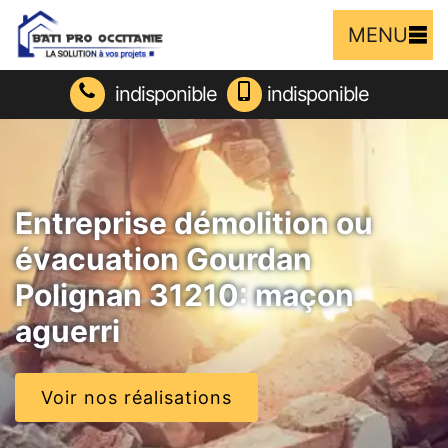
MENU
indisponible
indisponible
Entreprise démolition ou
évacuation Gourdan
Polignan 31210: maçon
aguerri
Voir nos réalisations