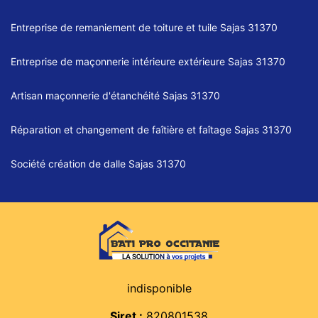
Entreprise de remaniement de toiture et tuile Sajas 31370
Entreprise de maçonnerie intérieure extérieure Sajas 31370
Artisan maçonnerie d'étanchéité Sajas 31370
Réparation et changement de faîtière et faîtage Sajas 31370
Société création de dalle Sajas 31370
indisponible
Siret :
820801538