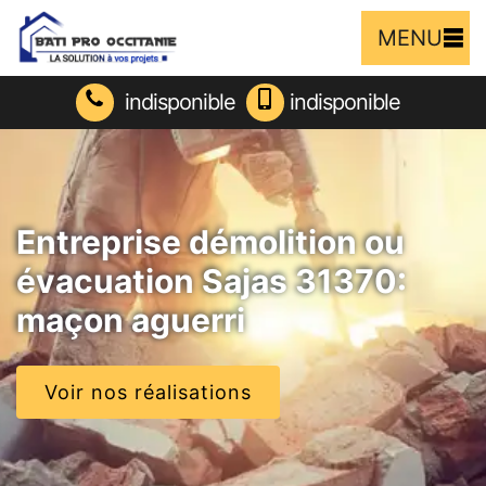
MENU
indisponible
indisponible
Entreprise démolition ou
évacuation Sajas 31370:
maçon aguerri
Voir nos réalisations