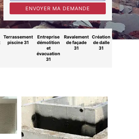
Terrassement
Entreprise
Ravalement
Création
t
piscine 31
démolition
de façade
de dalle
et
31
31
évacuation
31