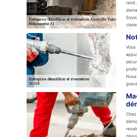
rend 
deman
Soyez
claire
Not
Vous 
appuy
sécur
profe
Nous 
grava
Maç
dém
Chez 
démol
reval
dispo