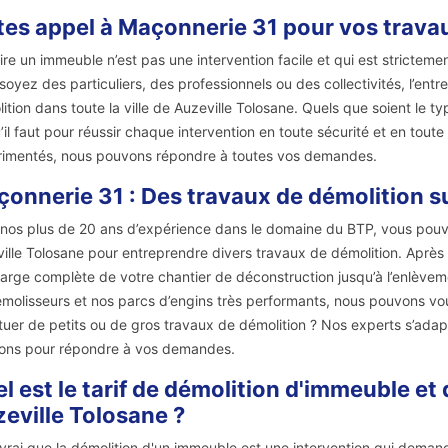
tes appel à Maçonnerie 31 pour vos trava
ire un immeuble n’est pas une intervention facile et qui est strictem
soyez des particuliers, des professionnels ou des collectivités, l’en
ition dans toute la ville de Auzeville Tolosane. Quels que soient le typ
’il faut pour réussir chaque intervention en toute sécurité et en tout
imentés, nous pouvons répondre à toutes vos demandes.
onnerie 31 : Des travaux de démolition s
nos plus de 20 ans d’expérience dans le domaine du BTP, vous pouv
ille Tolosane pour entreprendre divers travaux de démolition. Après
arge complète de votre chantier de déconstruction jusqu’à l’enlèveme
molisseurs et nos parcs d’engins très performants, nous pouvons vou
tuer de petits ou de gros travaux de démolition ? Nos experts s’adapt
ions pour répondre à vos demandes.
l est le tarif de démolition d'immeuble et 
eville Tolosane ?
t vrai que la démolition d'un immeuble est une intervention qui deman