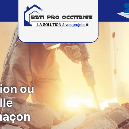
ion ou
lle
maçon