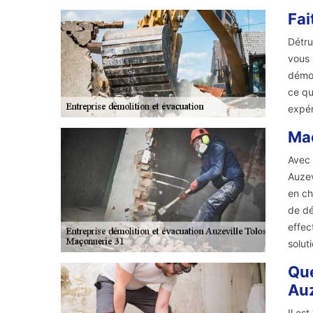
Fai
Détru
vous 
démol
ce qu
expér
Maç
Avec 
Auzev
en ch
de dé
effec
solut
Que
Auz
Il es