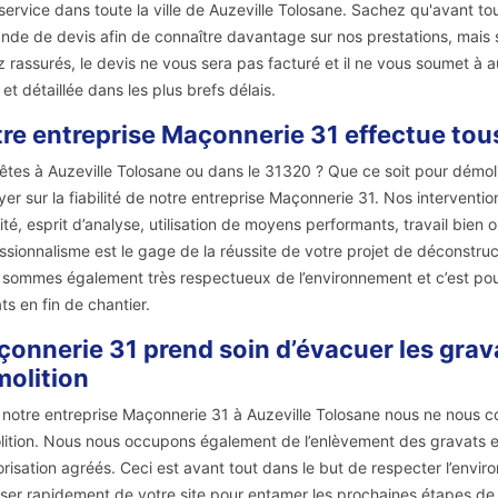
service dans toute la ville de Auzeville Tolosane. Sachez qu'avant tou
de de devis afin de connaître davantage sur nos prestations, mais su
 rassurés, le devis ne vous sera pas facturé et il ne vous soumet 
 et détaillée dans les plus brefs délais.
re entreprise Maçonnerie 31 effectue tou
êtes à Auzeville Tolosane ou dans le 31320 ? Que ce soit pour démoli
er sur la fiabilité de notre entreprise Maçonnerie 31. Nos interventi
ité, esprit d’analyse, utilisation de moyens performants, travail bien
ssionnalisme est le gage de la réussite de votre projet de déconstruct
sommes également très respectueux de l’environnement et c’est pour
ts en fin de chantier.
onnerie 31 prend soin d’évacuer les grav
olition
notre entreprise Maçonnerie 31 à Auzeville Tolosane nous ne nous c
ition. Nous nous occupons également de l’enlèvement des gravats e
orisation agréés. Ceci est avant tout dans le but de respecter l’en
ser rapidement de votre site pour entamer les prochaines étapes de 