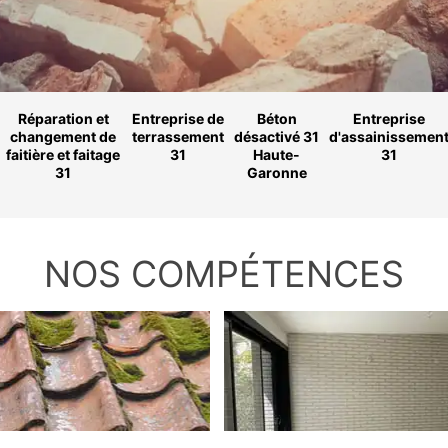
Réparation et
Entreprise de
Béton
Entreprise
changement de
terrassement
désactivé 31
d'assainissemen
faitière et faitage
31
Haute-
31
31
Garonne
NOS COMPÉTENCES