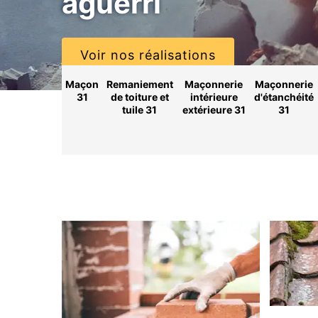
aguerri
Voir nos réalisations
Maçon
Remaniement
Maçonnerie
Maçonnerie
31
de toiture et
intérieure
d'étanchéité
tuile 31
extérieure 31
31