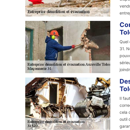
vendr
entre
Con
Tol
Quel 
31. N
pouvo
série
joind
Des
Tol
Il fa
corre
cela 
outil
garan