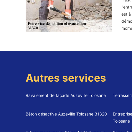
l'ent
est à
démol
mome
Autres services
Ravalement de façade Auzeville Tolosane
Terrassem
Béton désactivé Auzeville Tolosane 31320
Entrepris
Tolosane