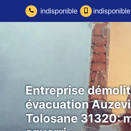
indisponible
indisponible
Entreprise démolit
évacuation Auzevi
Tolosane 31320: 