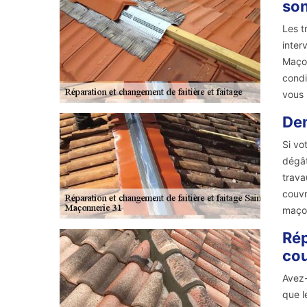
son
Les t
inter
Maçon
condi
vous 
Dem
Si vo
dégât
trava
couvr
maçon
Rép
cou
Avez-
que l