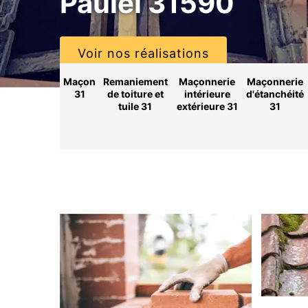
Paulel 31590
Voir nos réalisations
Maçon
Remaniement
Maçonnerie
Maçonnerie
31
de toiture et
intérieure
d'étanchéité
tuile 31
extérieure 31
31