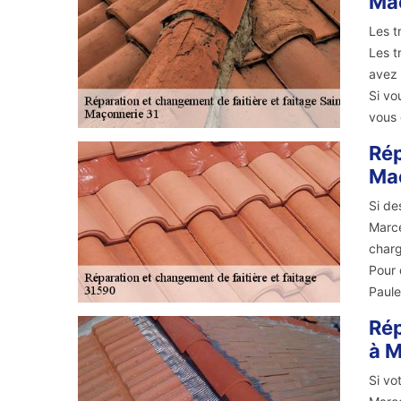
Maç
Les t
Les t
avez 
Si vo
vous 
Rép
Maç
Si de
Marce
charg
Pour 
Paule
Rép
à M
Si vo