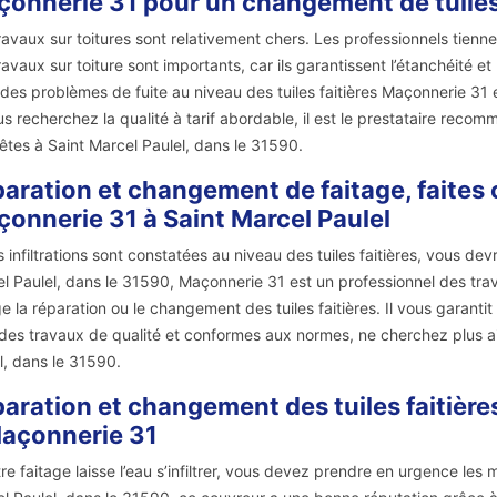
onnerie 31 pour un changement de tuiles 
ravaux sur toitures sont relativement chers. Les professionnels tienne
ravaux sur toiture sont importants, car ils garantissent l’étanchéité e
des problèmes de fuite au niveau des tuiles faitières Maçonnerie 31 e
us recherchez la qualité à tarif abordable, il est le prestataire reco
êtes à Saint Marcel Paulel, dans le 31590.
aration et changement de faitage, faites c
onnerie 31 à Saint Marcel Paulel
s infiltrations sont constatées au niveau des tuiles faitières, vous de
l Paulel, dans le 31590, Maçonnerie 31 est un professionnel des tr
e la réparation ou le changement des tuiles faitières. Il vous garantit 
des travaux de qualité et conformes aux normes, ne cherchez plus aill
l, dans le 31590.
aration et changement des tuiles faitières
açonnerie 31
tre faitage laisse l’eau s’infiltrer, vous devez prendre en urgence les 