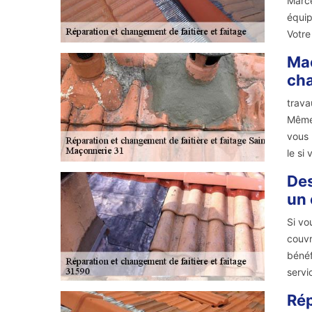
Marce
équip
Votre
Maç
cha
trava
Même 
vous 
le si
Des
un 
Si vo
couvr
bénéf
servi
Rép