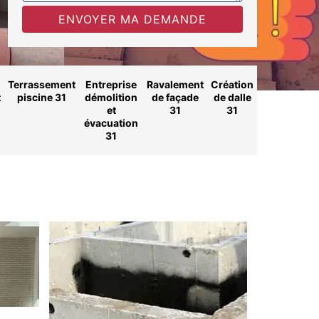
Terrassement
Entreprise
Ravalement
Création
t
piscine 31
démolition
de façade
de dalle
et
31
31
évacuation
31