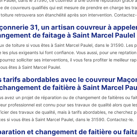
l Paulel, dans le 31590, ce couvreur a une bonne réputation grâce à l
e de couvreurs qualifiés qui est mesure de prendre en charge les tra
 toiture retrouvera son étanchéité après son intervention. Contactez-
onnerie 31, un artisan couvreur à appeler
ngement de faitage à Saint Marcel Paulel
ux de toiture si vous êtes à Saint Marcel Paulel, dans le 31590. Les p
les plus exigeants lui font confiance. Vous aussi, pour une reptation
pourrez solliciter ses interventions, il vous fera profiter le meilleur ra
 vous êtes à Saint Marcel Paulel.
 tarifs abordables avec le couvreur Maço
changement de faitière à Saint Marcel Pa
us avez un projet de réparation ou de changement de faitières ou fai
eur professionnel est connu pour ses travaux de qualité alors que les 
icier des travaux de qualité, mais à tarifs abordables, ne cherchez plu
ces si vous êtes à Saint Marcel Paulel, dans le 31590. Contactez-le.
aration et changement de faitière ou fait