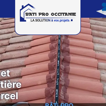
 et
tière
arcel