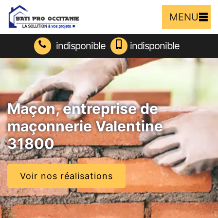
MENU
indisponible
indisponible
Maçon, entreprise de
maçonnerie Valentine
31800
Voir nos réalisations