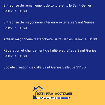
Entreprise de remaniement de toiture et tuile Saint Genies
Bellevue 31180
Entreprise de maçonnerie intérieure extérieure Saint Genies
Bellevue 31180
Artisan maçonnerie d'étanchéité Saint Genies Bellevue 31180
Réparation et changement de faîtière et faîtage Saint Genies
Bellevue 31180
Société création de dalle Saint Genies Bellevue 31180