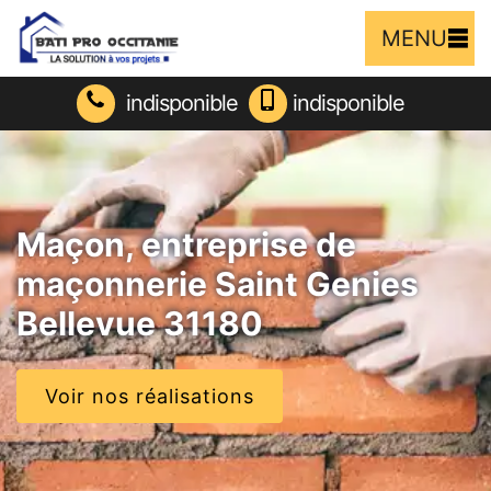
MENU
indisponible
indisponible
Maçon, entreprise de
maçonnerie Saint Genies
Bellevue 31180
Voir nos réalisations