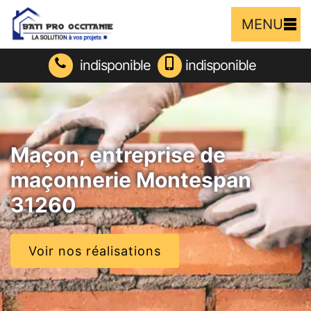
MENU
indisponible
indisponible
Maçon, entreprise de
maçonnerie Montespan
31260
Voir nos réalisations