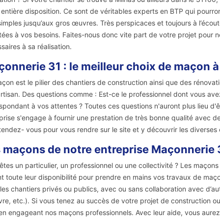
 entière disposition. Ce sont de véritables experts en BTP qui pour
simples jusqu’aux gros œuvres. Très perspicaces et toujours à l’écout
ées à vos besoins. Faites-nous donc vite part de votre projet pour 
saires à sa réalisation.
onnerie 31 : le meilleur choix de maçon à
çon est le pilier des chantiers de construction ainsi que des rénovation
rtisan. Des questions comme : Est-ce le professionnel dont vous av
spondant à vos attentes ? Toutes ces questions n'auront plus lieu d'ê
prise s'engage à fournir une prestation de très bonne qualité avec des
tendez- vous pour vous rendre sur le site et y découvrir les diverses
 maçons de notre entreprise Maçonnerie 3
êtes un particulier, un professionnel ou une collectivité ? Les maçon
nt toute leur disponibilité pour prendre en mains vos travaux de maço
les chantiers privés ou publics, avec ou sans collaboration avec d’au
re, etc.). Si vous tenez au succès de votre projet de construction o
en engageant nos maçons professionnels. Avec leur aide, vous aure