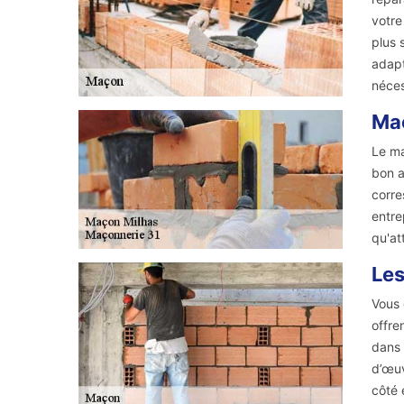
votre
plus 
adapt
néces
Maç
Le ma
bon a
corre
entre
qu'at
Les
Vous 
offre
dans 
d’œuv
côté 