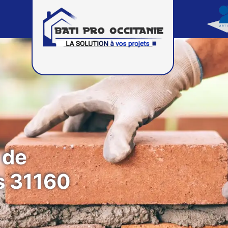
 de
s 31160