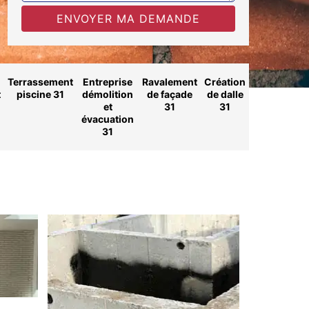
Terrassement
Entreprise
Ravalement
Création
t
piscine 31
démolition
de façade
de dalle
et
31
31
évacuation
31