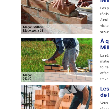
Mil
Les p
réali
Ainsi
visit
engag
À q
Mil
La ré
matiè
toute
effec
trava
Les
de 
Vous 
répar