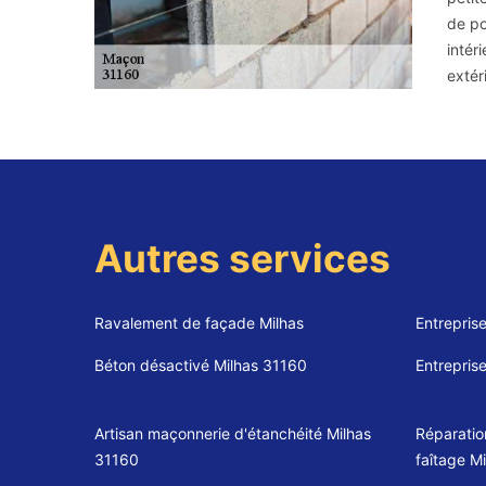
de po
intér
extér
Autres services
Ravalement de façade Milhas
Entrepris
Béton désactivé Milhas 31160
Entrepris
Artisan maçonnerie d'étanchéité Milhas
Réparatio
31160
faîtage M