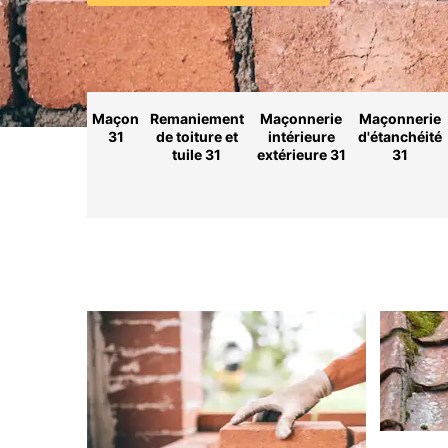
Maçon
Remaniement
Maçonnerie
Maçonnerie
31
de toiture et
intérieure
d'étanchéité
tuile 31
extérieure 31
31