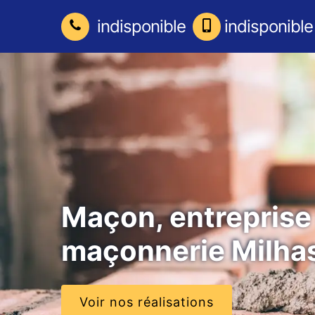
indisponible
indisponible
Maçon, entreprise
maçonnerie Milha
Voir nos réalisations