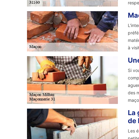
respe
Maç
L'int
préfé
matér
à vis
Une
Si vo
compt
aguer
des m
maçon
La 
de 
Les é
petit