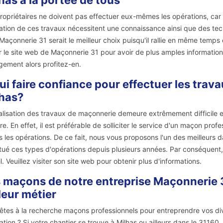
has à la portée de tous
ropriétaires ne doivent pas effectuer eux-mêmes les opérations, car ce
sation de ces travaux nécessitent une connaissance ainsi que des techn
 Maçonnerie 31 serait le meilleur choix puisqu'il rallie en même temps 
er le site web de Maçonnerie 31 pour avoir de plus amples informatio
ement alors profitez-en.
ui faire confiance pour effectuer les trav
has?
alisation des travaux de maçonnerie demeure extrêmement difficile et
re. En effet, il est préférable de solliciter le service d'un maçon pr
s les opérations. De ce fait, nous vous proposons l'un des meilleurs d
tué ces types d'opérations depuis plusieurs années. Par conséquent, il
il. Veuillez visiter son site web pour obtenir plus d'informations.
 maçons de notre entreprise Maçonnerie 3
leur métier
êtes à la recherche maçons professionnels pour entreprendre vos div
ation ? Si votre chantier se trouve à Milhas ou ailleurs dans le 31160