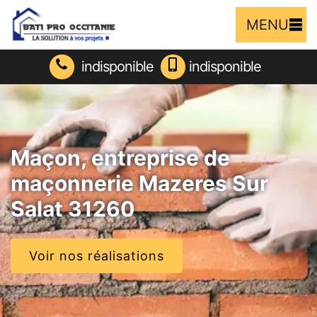
MENU
indisponible
indisponible
Maçon, entreprise de
maçonnerie Mazeres Sur
Salat 31260
Voir nos réalisations