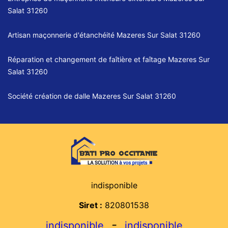
Salat 31260
Artisan maçonnerie d'étanchéité Mazeres Sur Salat 31260
Réparation et changement de faîtière et faîtage Mazeres Sur
Salat 31260
Société création de dalle Mazeres Sur Salat 31260
indisponible
Siret :
820801538
-
indisponible
indisponible