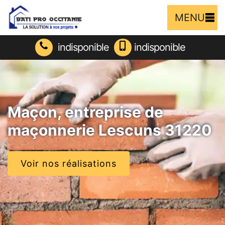
MENU
indisponible
indisponible
Maçon, entreprise de
maçonnerie Lescuns 31220
Voir nos réalisations