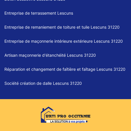
Entreprise de terrassement Lescuns
Entreprise de remaniement de toiture et tuile Lescuns 31220
Entreprise de maçonnerie intérieure extérieure Lescuns 31220
Artisan maçonnerie d'étanchéité Lescuns 31220
Réparation et changement de faîtière et faîtage Lescuns 31220
Société création de dalle Lescuns 31220