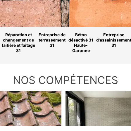
Réparation et
Entreprise de
Béton
Entreprise
changement de
terrassement
désactivé 31
d'assainissemen
faitière et faitage
31
Haute-
31
31
Garonne
NOS COMPÉTENCES