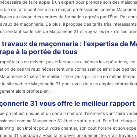
t nécessaire de faire appel à un expert pour prendre soin des maisons que
rable de faire confiance à un maçon professionnel comme Maçonnerie
fiques au niveau des centres de formation agréés par l'État. Par consé
ravaux de maçonnerie. De plus, il propose des tarifs très intéressants
us rendant sur le site de Maçonnerie 31 et voyez les prix de ses pres
 travaux de maçonnerie : l'expertise de Ma
rape à la portée de tous
ropriétaires ne doivent pas effectuer eux-mêmes les opérations, car ce
sation de ces travaux nécessitent une connaissance ainsi que des techn
 Maçonnerie 31 serait le meilleur choix puisqu'il rallie en même temps 
er le site web de Maçonnerie 31 pour avoir de plus amples informatio
ement alors profitez-en.
onnerie 31 vous offre le meilleur rapport 
e projet est unique et un certain nombre d’éléments vont faire varier 
ssionnel comme Maçonnerie 31 étudie votre projet. En effet, chaque p
lanning, son intérêt pour votre chantier, son coût horaire et son exp
nerie 31 s'engage à vous faire payer uniquement les vrais travaux de