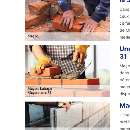
Dans 
ceux 
ce fa
de Ma
meill
Une
31
Maçon
dans 
béton
matér
dispo
Maç
L'int
préfé
matér