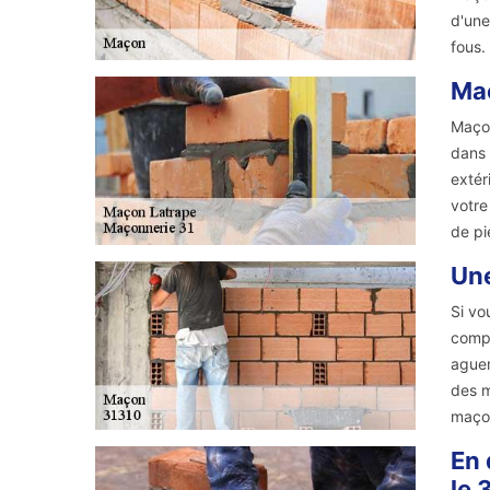
d'une
fous.
Maç
Maçon
dans 
extér
votre
de pi
Une
Si vo
compt
aguer
des m
maçon
En 
le 