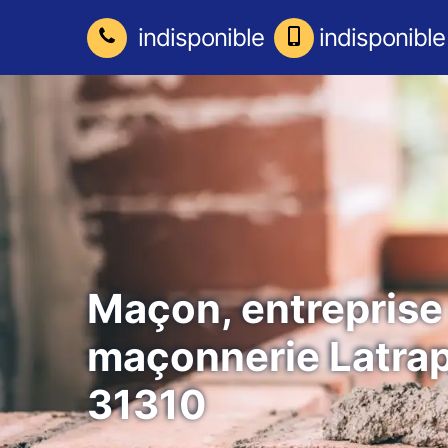
indisponible
indisponible
Maçon, entreprise
maçonnerie Latra
31310