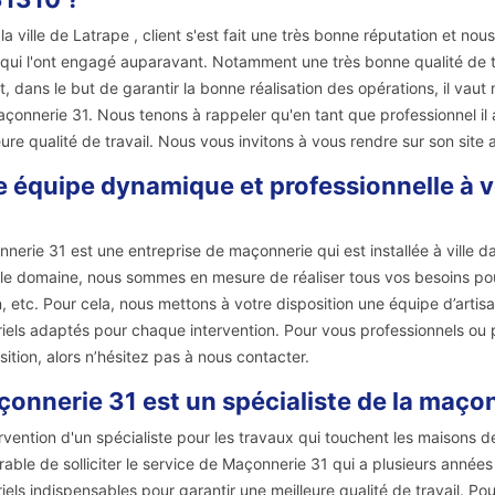
la ville de Latrape , client s'est fait une très bonne réputation et nou
qui l'ont engagé auparavant. Notamment une très bonne qualité de tr
it, dans le but de garantir la bonne réalisation des opérations, il vau
çonnerie 31. Nous tenons à rappeler qu'en tant que professionnel il a
eure qualité de travail. Nous vous invitons à vous rendre sur son site 
 équipe dynamique et professionnelle à v
nerie 31 est une entreprise de maçonnerie qui est installée à ville 
le domaine, nous sommes en mesure de réaliser tous vos besoins pou
, etc. Pour cela, nous mettons à votre disposition une équipe d’artisa
iels adaptés pour chaque intervention. Pour vous professionnels ou pa
sition, alors n’hésitez pas à nous contacter.
onnerie 31 est un spécialiste de la maçonn
ervention d'un spécialiste pour les travaux qui touchent les maisons de
rable de solliciter le service de Maçonnerie 31 qui a plusieurs années 
iels indispensables pour garantir une meilleure qualité de travail. Po