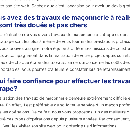
iter son site web. Sachez que c'est l'occasion pour avoir un devis gr
s avez des travaux de maçonnerie à réal
sont très doués et pas chers
la réalisation de vos divers travaux de maçonnerie à Latrape et dan
Latrape sont les plus à même de vous fournir des prestations profes
vous pouvez assigner notre équipe à différentes missions de construc
ous accompagneront dans la réalisation de votre projet depuis son étude
reux de chaque étape des travaux. En ce qui concerne les coûts des
abordables. Vous pourrez d’ailleurs le constater lors de l’établissemen
ui faire confiance pour effectuer les trav
rape?
alisation des travaux de maçonnerie demeure extrêmement difficile et
re. En effet, il est préférable de solliciter le service d'un maçon pr
s les opérations. De ce fait, nous vous proposons l'un des meilleurs d
tué ces types d'opérations depuis plusieurs années. Par conséquent, il
il. Veuillez visiter son site web pour obtenir plus d'informations.