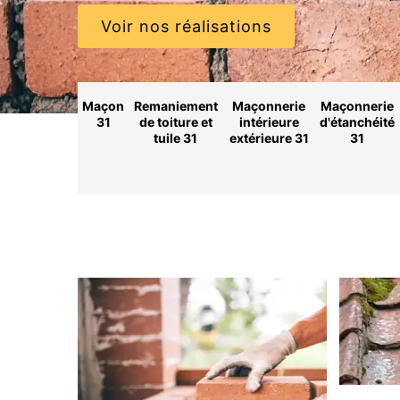
Voir nos réalisations
Maçon
Remaniement
Maçonnerie
Maçonnerie
31
de toiture et
intérieure
d'étanchéité
tuile 31
extérieure 31
31