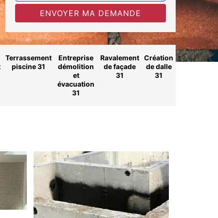
Terrassement
Entreprise
Ravalement
Création
t
piscine 31
démolition
de façade
de dalle
et
31
31
évacuation
31