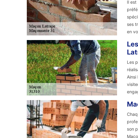
Il es
préfé
spéci
ses t
en vo
Les
Lat
Les p
réali
Ainsi
visit
engag
Maç
Chaqu
profe
son p
Maçon