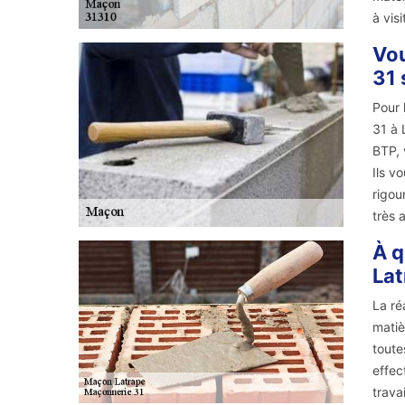
à vis
Vou
31 
Pour 
31 à 
BTP, 
Ils v
rigou
très 
À q
Lat
La ré
matiè
toute
effec
trava