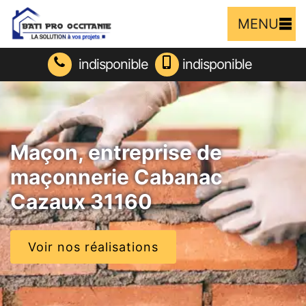
MENU
indisponible
indisponible
Maçon, entreprise de
maçonnerie Cabanac
Cazaux 31160
Voir nos réalisations