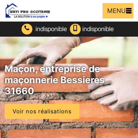
MENU
indisponible
indisponible
Maçon, entreprise de
maçonnerie Bessieres
31660
Voir nos réalisations