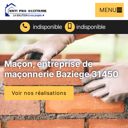
MENU
indisponible
indisponible
Maçon, entreprise de
maçonnerie Baziege 31450
Voir nos réalisations