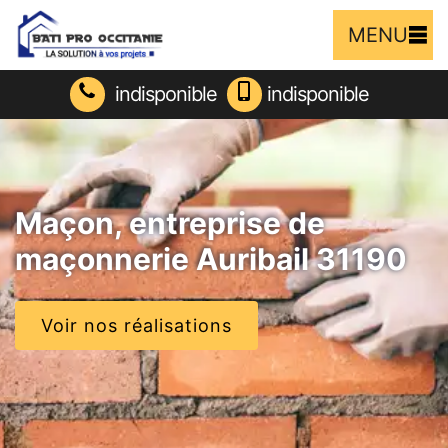
MENU
indisponible
indisponible
Maçon, entreprise de
maçonnerie Auribail 31190
Voir nos réalisations