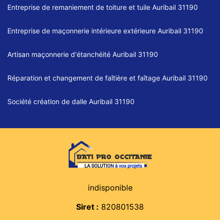
Entreprise de remaniement de toiture et tuile Auribail 31190
Entreprise de maçonnerie intérieure extérieure Auribail 31190
Artisan maçonnerie d'étanchéité Auribail 31190
Réparation et changement de faîtière et faîtage Auribail 31190
Société création de dalle Auribail 31190
indisponible
Siret :
820801538