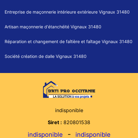
Entreprise de maçonnerie intérieure extérieure Vignaux 31480
Artisan maçonnerie d'étanchéité Vignaux 31480
Réparation et changement de faîtière et faîtage Vignaux 31480
Société création de dalle Vignaux 31480
indisponible
Siret :
820801538
-
indisponible
indisponible