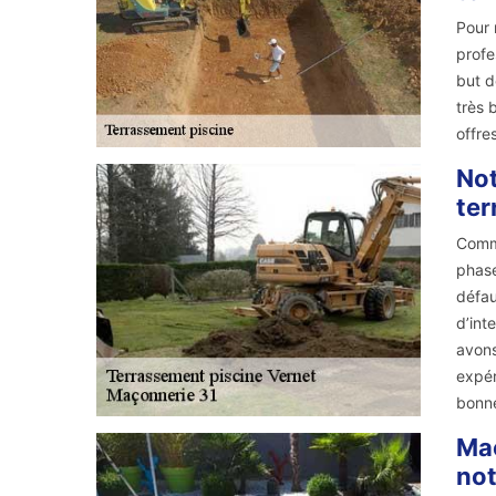
Pour 
profe
but d
très 
offre
Not
ter
Comme
phase
défau
d’int
avons
expér
bonne
Maç
not