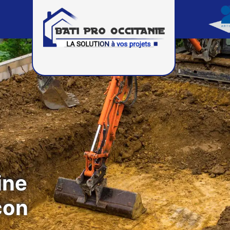
ine
çon