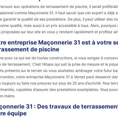
recourir aux opérations de terrassement de piscine, il serait préféra
ssionnel comme Maçonnerie 31. Il faut savoir que cet expert a déjà su
e garantir la qualité de ses prestations. De plus, il peut utiliser des m
bonne qualité, mais aussi à un prix accessible à tous. Alors, pourquo
s proposées sur leur site en vous y rendant rapidement et profitez ai
re entreprise Maçonnerie 31 est à votre s
rassement de piscine
 pour ce qui est de toutes constructions, si vous songez à concevoi
 de terrassement. C’est l‘étape qui suit la prise de mesure et le pique
ts présents sur le terrain où vous souhaitez aménager votre futur bas
ervention, notre entreprise Maçonnerie 31 à Vernet peut desservir dans
 toujours su faire nos preuves sur plus de 20 ans d’activité. Nos terr
imentés, capables d’assurer des prestations exemplaires. Vous pouve
s mains.
onnerie 31 : Des travaux de terrassement
re équipe