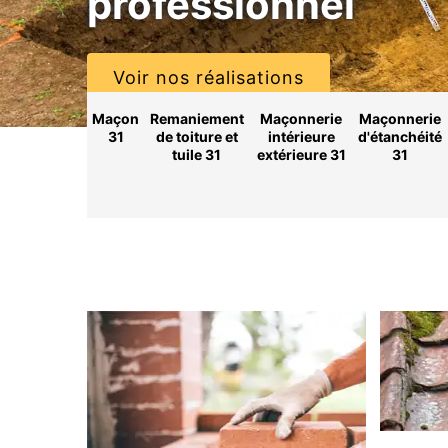
professionnel
Voir nos réalisations
Maçon
Remaniement
Maçonnerie
Maçonnerie
31
de toiture et
intérieure
d'étanchéité
tuile 31
extérieure 31
31