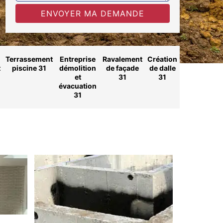
Terrassement
Entreprise
Ravalement
Création
t
piscine 31
démolition
de façade
de dalle
et
31
31
évacuation
31