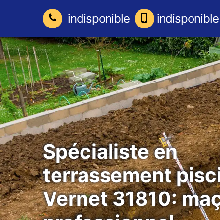
indisponible
indisponible
Spécialiste en
terrassement pisc
Vernet 31810: ma