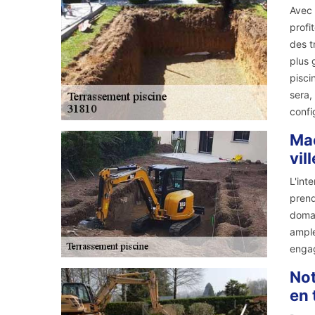
Avec 
profi
des t
plus 
pisci
sera,
confi
Maç
vil
L'int
prend
domai
ample
engag
Not
en 