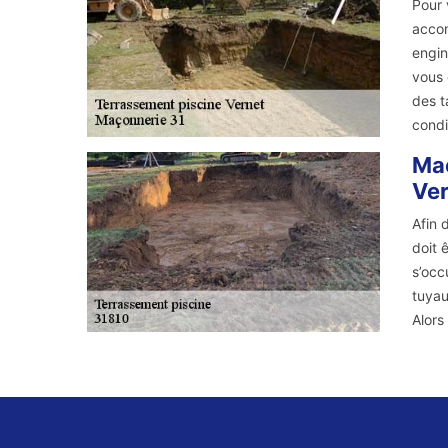
Pour 
accom
engin
vous 
des t
condi
Maç
Ver
Afin 
doit 
s’occ
tuyau
Alors