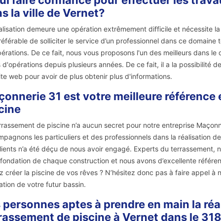
ui faire confiance pour effectuer les trav
s la ville de Vernet?
alisation demeure une opération extrêmement difficile et nécessite la 
référable de solliciter le service d’un professionnel dans ce domain
pérations. De ce fait, nous vous proposons l'un des meilleurs dans le 
 d'opérations depuis plusieurs années. De ce fait, il a la possibilité de 
ite web pour avoir de plus obtenir plus d'informations.
onnerie 31 est votre meilleure référence
cine
rrassement de piscine n’a aucun secret pour notre entreprise Maçonn
pagnons les particuliers et des professionnels dans la réalisation d
lients n’a été déçu de nous avoir engagé. Experts du terrassement, nou
 fondation de chaque construction et nous avons d’excellente référe
z créer la piscine de vos rêves ? N’hésitez donc pas à faire appel à 
sation de votre futur bassin.
 personnes aptes à prendre en main la réa
rassement de piscine à Vernet dans le 31