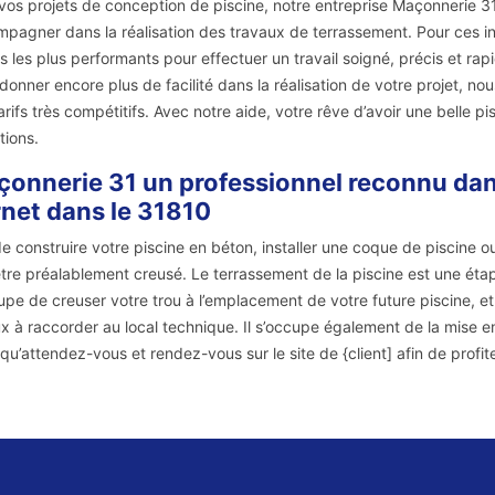
vos projets de conception de piscine, notre entreprise Maçonnerie 31
pagner dans la réalisation des travaux de terrassement. Pour ces int
s les plus performants pour effectuer un travail soigné, précis et rap
donner encore plus de facilité dans la réalisation de votre projet, n
arifs très compétitifs. Avec notre aide, votre rêve d’avoir une belle 
tions.
onnerie 31 un professionnel reconnu dans
net dans le 31810
de construire votre piscine en béton, installer une coque de piscine o
être préalablement creusé. Le terrassement de la piscine est une éta
upe de creuser votre trou à l’emplacement de votre future piscine, 
x à raccorder au local technique. Il s’occupe également de la mise 
 qu’attendez-vous et rendez-vous sur le site de {client] afin de prof