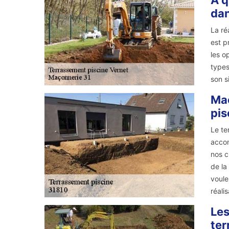
À q
dan
La ré
est p
les o
types
son s
Maç
pis
Le te
accom
nos c
de la
voule
réali
Les
ter