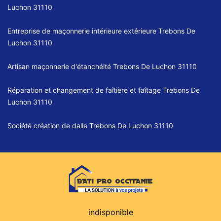
Luchon 31110
Entreprise de maçonnerie intérieure extérieure Trebons De
Luchon 31110
Artisan maçonnerie d'étanchéité Trebons De Luchon 31110
Réparation et changement de faîtière et faîtage Trebons De
Luchon 31110
Société création de dalle Trebons De Luchon 31110
indisponible