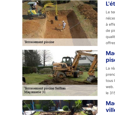
L'é
Le te
néces
à eff
de pi
quali
offre
Maç
pis
La ré
prend
tous 
web. 
le 31
Maç
vil