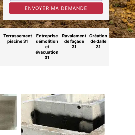
Terrassement
Entreprise
Ravalement
Création
t
piscine 31
démolition
de façade
de dalle
et
31
31
évacuation
31