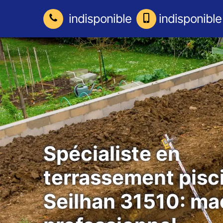
indisponible
indisponible
Spécialiste en
terrassement pisc
Seilhan 31510: m