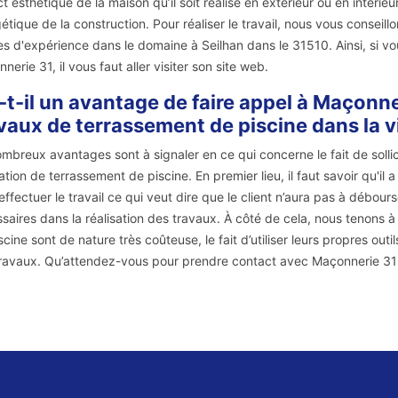
t esthétique de la maison qu’il soit réalisé en extérieur ou en intérieur
étique de la construction. Pour réaliser le travail, nous vous conseill
s d'expérience dans le domaine à Seilhan dans le 31510. Ainsi, si vo
nerie 31, il vous faut aller visiter son site web.
-t-il un avantage de faire appel à Maçonne
vaux de terrassement de piscine dans la vi
mbreux avantages sont à signaler en ce qui concerne le fait de sollic
sation de terrassement de piscine. En premier lieu, il faut savoir qu'il 
effectuer le travail ce qui veut dire que le client n’aura pas à débour
saires dans la réalisation des travaux. À côté de cela, nous tenons à
scine sont de nature très coûteuse, le fait d’utiliser leurs propres out
ravaux. Qu’attendez-vous pour prendre contact avec Maçonnerie 31 po