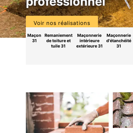
professionnel
Voir nos réalisations
Maçon
Remaniement
Maçonnerie
Maçonnerie
31
de toiture et
intérieure
d'étanchéité
tuile 31
extérieure 31
31