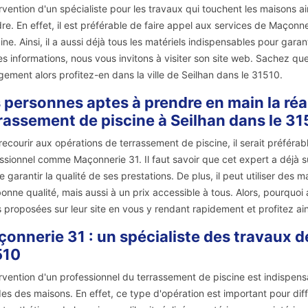
ervention d'un spécialiste pour les travaux qui touchent les maisons ai
re. En effet, il est préférable de faire appel aux services de Maçonn
ne. Ainsi, il a aussi déjà tous les matériels indispensables pour garant
s informations, nous vous invitons à visiter son site web. Sachez que 
ement alors profitez-en dans la ville de Seilhan dans le 31510.
 personnes aptes à prendre en main la réa
rassement de piscine à Seilhan dans le 31
recourir aux opérations de terrassement de piscine, il serait préféra
ssionnel comme Maçonnerie 31. Il faut savoir que cet expert a déjà su
e garantir la qualité de ses prestations. De plus, il peut utiliser des m
bonne qualité, mais aussi à un prix accessible à tous. Alors, pourquo
s proposées sur leur site en vous y rendant rapidement et profitez ai
onnerie 31 : un spécialiste des travaux d
510
ervention d'un professionnel du terrassement de piscine est indispens
es des maisons. En effet, ce type d'opération est important pour dif