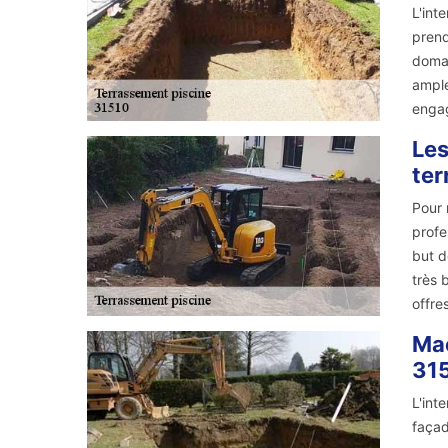
L'int
prend
domai
ample
engag
Les
ter
Pour 
profe
but d
très 
offre
Maç
31
L'int
façad