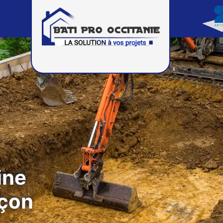
ine
açon