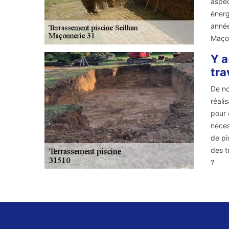
aspec
énerg
année
Maçon
Y a
tra
De no
réali
pour 
néces
de pi
des t
?