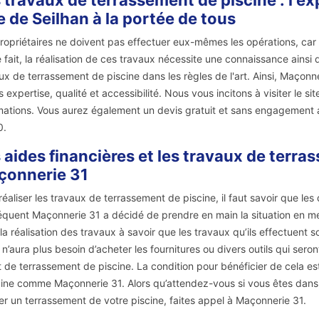
 travaux de terrassement de piscine : l'e
le de Seilhan à la portée de tous
ropriétaires ne doivent pas effectuer eux-mêmes les opérations, car ce
 fait, la réalisation de ces travaux nécessite une connaissance ainsi 
ux de terrassement de piscine dans les règles de l'art. Ainsi, Maçonner
 expertise, qualité et accessibilité. Nous vous incitons à visiter le 
mations. Vous aurez également un devis gratuit et sans engagement al
0.
 aides financières et les travaux de terra
çonnerie 31
réaliser les travaux de terrassement de piscine, il faut savoir que le
quent Maçonnerie 31 a décidé de prendre en main la situation en m
la réalisation des travaux à savoir que les travaux qu’ils effectuent s
t n’aura plus besoin d’acheter les fournitures ou divers outils qui sero
t de terrassement de piscine. La condition pour bénéficier de cela es
ne comme Maçonnerie 31. Alors qu’attendez-vous si vous êtes dans l
ser un terrassement de votre piscine, faites appel à Maçonnerie 31.