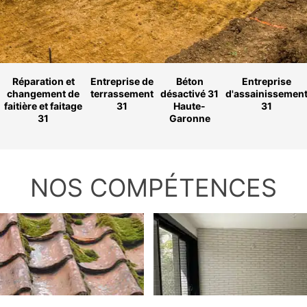
Réparation et
Entreprise de
Béton
Entreprise
changement de
terrassement
désactivé 31
d'assainissemen
faitière et faitage
31
Haute-
31
31
Garonne
NOS COMPÉTENCES