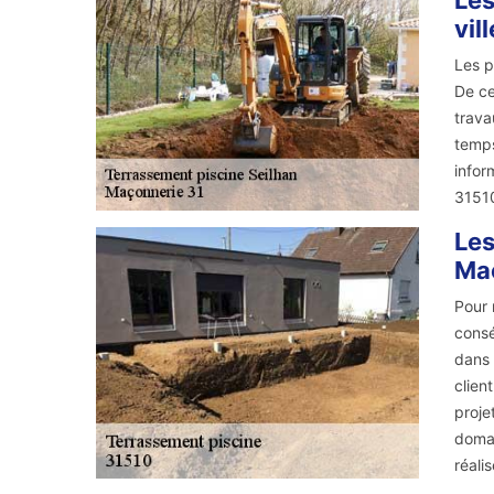
Les
vil
Les p
De ce
trava
temps
infor
3151
Les
Ma
Pour 
consé
dans 
clien
proje
domai
réali