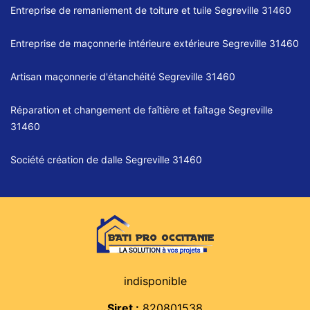
Entreprise de remaniement de toiture et tuile Segreville 31460
Entreprise de maçonnerie intérieure extérieure Segreville 31460
Artisan maçonnerie d'étanchéité Segreville 31460
Réparation et changement de faîtière et faîtage Segreville
31460
Société création de dalle Segreville 31460
indisponible
Siret :
820801538