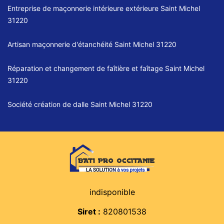
Entreprise de maçonnerie intérieure extérieure Saint Michel
31220
Artisan maçonnerie d'étanchéité Saint Michel 31220
Réparation et changement de faîtière et faîtage Saint Michel
31220
Société création de dalle Saint Michel 31220
indisponible
Siret :
820801538