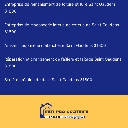
Entreprise de remaniement de toiture et tuile Saint Gaudens
31800
Entreprise de maçonnerie intérieure extérieure Saint Gaudens
31800
Artisan maçonnerie d'étanchéité Saint Gaudens 31800
Réparation et changement de faîtière et faîtage Saint Gaudens
31800
Société création de dalle Saint Gaudens 31800