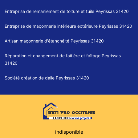
Entreprise de remaniement de toiture et tuile Peyrissas 31420
Entreprise de maçonnerie intérieure extérieure Peyrissas 31420
Artisan maçonnerie d'étanchéité Peyrissas 31420
Réparation et changement de faîtière et faîtage Peyrissas
31420
Société création de dalle Peyrissas 31420
indisponible