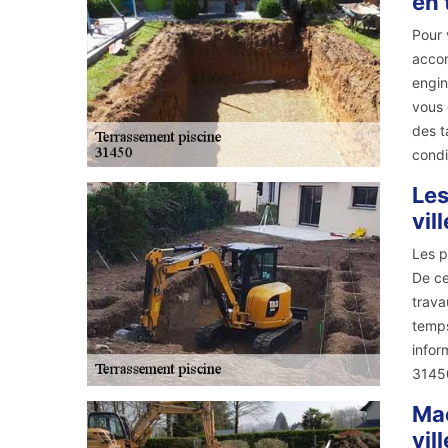
en 
Pour 
accom
engin
vous 
des t
condi
Les
vil
Les p
De ce
trava
temps
infor
3145
Maç
vil