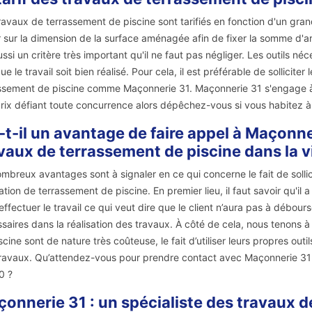
ravaux de terrassement de piscine sont tarifiés en fonction d'un grand
 sur la dimension de la surface aménagée afin de fixer la somme d'arge
ussi un critère très important qu'il ne faut pas négliger. Les outils n
que le travail soit bien réalisé. Pour cela, il est préférable de sollicit
ssement de piscine comme Maçonnerie 31. Maçonnerie 31 s'engage à v
rix défiant toute concurrence alors dépêchez-vous si vous habitez à 
-t-il un avantage de faire appel à Maçonne
vaux de terrassement de piscine dans la v
mbreux avantages sont à signaler en ce qui concerne le fait de sollic
sation de terrassement de piscine. En premier lieu, il faut savoir qu'il 
effectuer le travail ce qui veut dire que le client n’aura pas à débour
saires dans la réalisation des travaux. À côté de cela, nous tenons à
scine sont de nature très coûteuse, le fait d’utiliser leurs propres out
ravaux. Qu’attendez-vous pour prendre contact avec Maçonnerie 31 po
0 ?
onnerie 31 : un spécialiste des travaux d