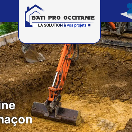
ine
 maçon