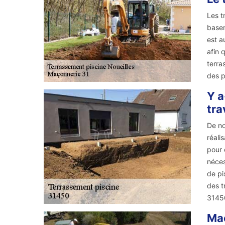
Les t
baser
est a
afin 
terra
des p
Y a
tra
De no
réali
pour 
néces
de pi
des t
3145
Maç