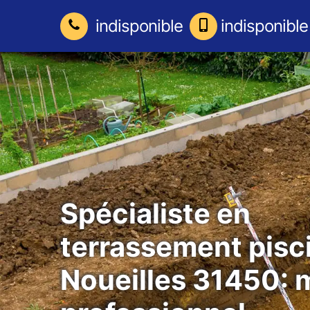
indisponible
indisponible
Spécialiste en
terrassement pisc
Noueilles 31450: