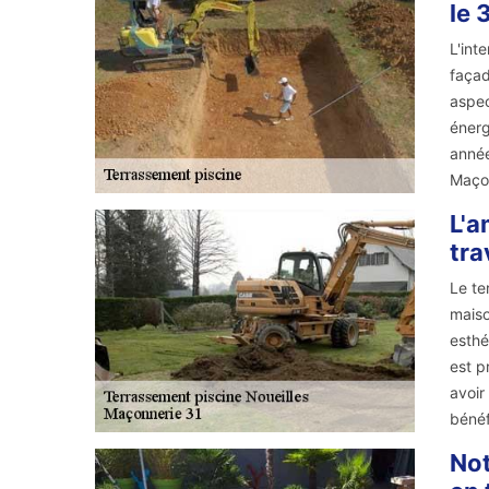
le 
L'int
façad
aspec
énerg
année
Maçon
L'a
tra
Le te
maiso
esthé
est p
avoir
bénéf
Not