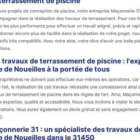
terrassement de piscine
vos projets de conception de piscine, notre entreprise Maçonnerie 31
pagner dans la réalisation des travaux de terrassement. Pour ces int
s les plus performants pour effectuer un travail soigné, précis et rap
donner encore plus de facilité dans la réalisation de votre projet, n
arifs très compétitifs. Avec notre aide, votre rêve d’avoir une belle 
tions.
 travaux de terrassement de piscine : l'e
le de Noueilles à la portée de tous
ropriétaires ne doivent pas effectuer eux-mêmes les opérations, car ce
 fait, la réalisation de ces travaux nécessite une connaissance ainsi 
ux de terrassement de piscine dans les règles de l'art. Ainsi, Maçonner
 expertise, qualité et accessibilité. Nous vous incitons à visiter le 
mations. Vous aurez également un devis gratuit et sans engagement al
0.
onnerie 31 : un spécialiste des travaux d
le de Noueilles dans le 31450