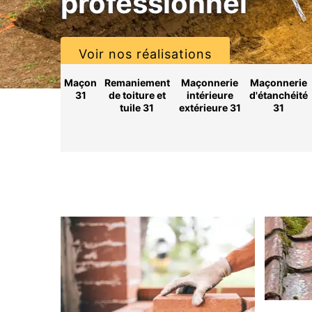
professionnel
Voir nos réalisations
Maçon
Remaniement
Maçonnerie
Maçonnerie
31
de toiture et
intérieure
d'étanchéité
tuile 31
extérieure 31
31