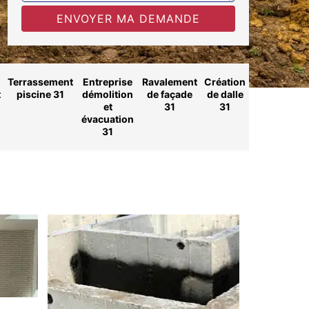
Terrassement
Entreprise
Ravalement
Création
t
piscine 31
démolition
de façade
de dalle
et
31
31
évacuation
31