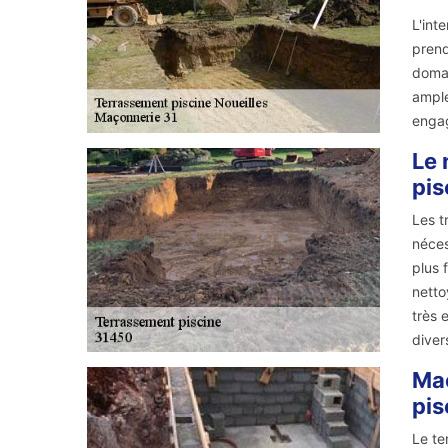
L'int
prend
domai
ample
engag
Le 
pis
Les t
néces
plus 
netto
très 
diver
Maç
pis
Le te