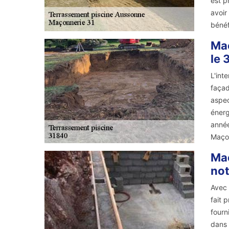
est p
avoir
bénéf
Maç
le 
L'int
façad
aspec
énerg
année
Maçon
Maç
not
Avec 
fait 
fourn
dans 