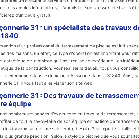
référable de solliciter le service d'un professionnel du terrassement
 de plus amples informations, il faut visiter son site web et si vous 
icierez d’un devis gratuit.
onnerie 31 : un spécialiste des travaux 
31840
ervention d'un professionnel du terrassement de piscine est indispens
es des maisons. En effet, ce type d'opération est important pour dif
t esthétique de la maison qu’il soit réalisé en extérieur ou en intérieur
étique de la construction. Pour réaliser le travail, nous vous conseill
s d'expérience dans le domaine à Aussonne dans le 31840. Ainsi, si 
nerie 31, il vous faut aller visiter son site web.
onnerie 31 : Des travaux de terrassement
re équipe
nos nombreuses années d’expérience en travaux de terrassement, no
profiter de tout le savoir-faire de son équipe en matière de terrasse
ir des travaux sur mesure selon votre besoin. Peu importe la taille et l
la plus grande précision. Selon le style de piscine que vous souhaite