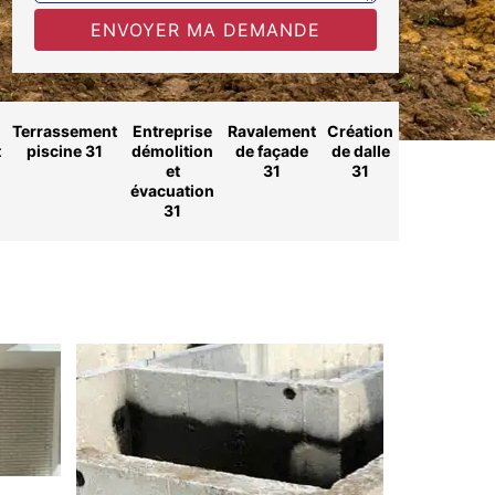
Terrassement
Entreprise
Ravalement
Création
t
piscine 31
démolition
de façade
de dalle
et
31
31
évacuation
31