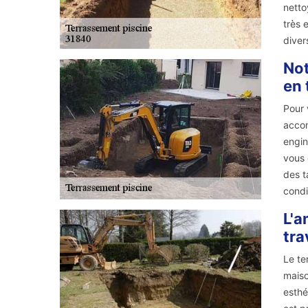
netto
très 
diver
Not
en 
Pour 
accom
engin
vous 
des t
condi
L'a
tra
Le te
maiso
esthé