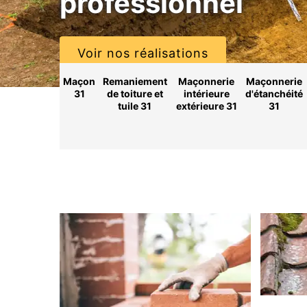
professionnel
Voir nos réalisations
Maçon
Remaniement
Maçonnerie
Maçonnerie
31
de toiture et
intérieure
d'étanchéité
tuile 31
extérieure 31
31