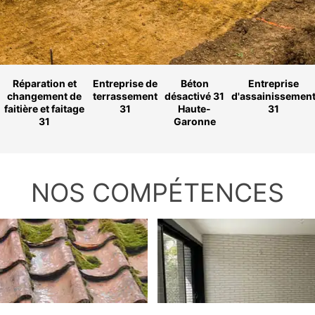
Réparation et
Entreprise de
Béton
Entreprise
changement de
terrassement
désactivé 31
d'assainissemen
faitière et faitage
31
Haute-
31
31
Garonne
NOS COMPÉTENCES