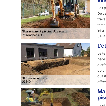
vil
Les p
De ce
trava
temps
infor
3184
L'é
Le te
néces
à eff
de pi
quali
offre
Maç
pis
La ré