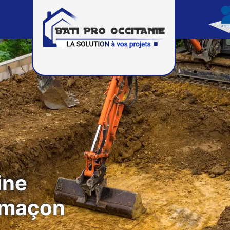
ine
 maçon