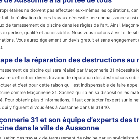
le de Aussonne à la portée de tous
ropriétaires ne doivent pas effectuer eux-mêmes les opérations, car ce
 fait, la réalisation de ces travaux nécessite une connaissance ainsi 
ux de terrassement de piscine dans les règles de l'art. Ainsi, Maçonner
 expertise, qualité et accessibilité. Nous vous incitons à visiter le 
mations. Vous aurez également un devis gratuit et sans engagement a
0.
tape de la réparation des destructions au 
rrassement de piscine qui sera réalisé par Maçonnerie 31 nécessite le f
saire d’effectuer divers travaux de réparation des destructions subies
ectuer et c'est pour cette raison qu'il est indispensable de faire ap
scine comme Maçonnerie 31. Sachez qu'il a en sa disposition les matér
té. Pour obtenir plus d'informations, il faut contacter l'expert sur le 
s qui y figurent si vous êtes à Aussonne dans le 31840.
onnerie 31 et son équipe d’experts des t
cine dans la ville de Aussonne
alisation des travaux de terrassement de piscine par un spécialiste 