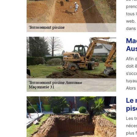
prend
tous 
web. 
dans 
Maç
Aus
Afin 
doit 
s’occ
tuyau
Alors
Le 
pis
Les t
néces
plus 