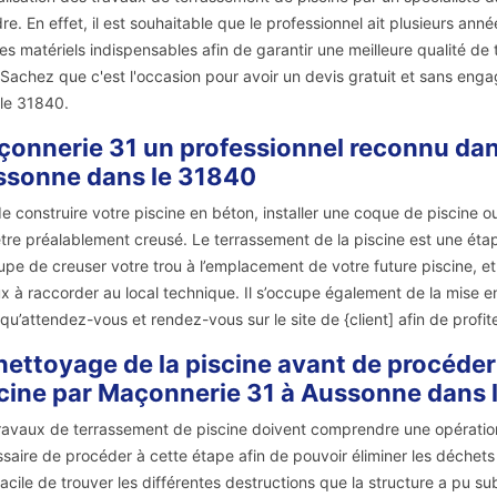
re. En effet, il est souhaitable que le professionnel ait plusieurs anné
les matériels indispensables afin de garantir une meilleure qualité de tr
Sachez que c'est l'occasion pour avoir un devis gratuit et sans enga
le 31840.
onnerie 31 un professionnel reconnu dans
sonne dans le 31840
de construire votre piscine en béton, installer une coque de piscine o
être préalablement creusé. Le terrassement de la piscine est une éta
upe de creuser votre trou à l’emplacement de votre future piscine, 
x à raccorder au local technique. Il s’occupe également de la mise 
 qu’attendez-vous et rendez-vous sur le site de {client] afin de prof
nettoyage de la piscine avant de procéde
cine par Maçonnerie 31 à Aussonne dans 
ravaux de terrassement de piscine doivent comprendre une opération d
saire de procéder à cette étape afin de pouvoir éliminer les déchets 
facile de trouver les différentes destructions que la structure a pu subi