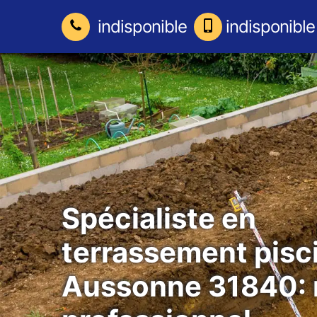
indisponible
indisponible
Spécialiste en
terrassement pisc
Aussonne 31840: