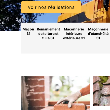
Voir nos réalisations
Maçon
Remaniement
Maçonnerie
Maçonnerie
31
de toiture et
intérieure
d'étanchéité
tuile 31
extérieure 31
31