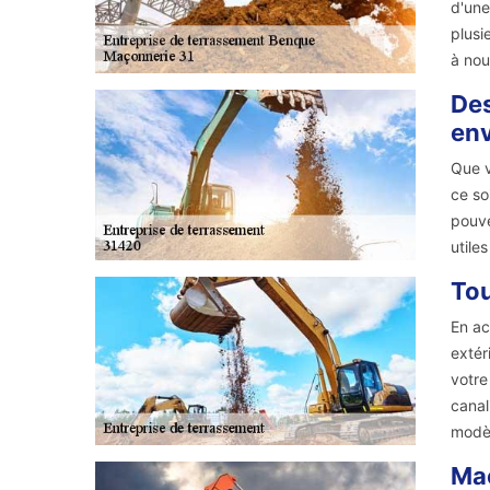
d'une
plusi
à nou
Des
env
Que v
ce so
pouve
utile
Tou
En ac
extér
votre
canal
modèl
Maç