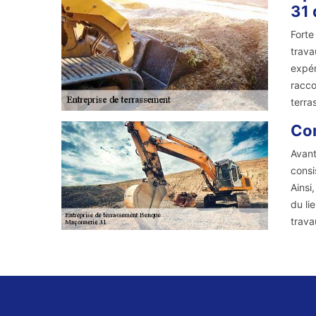
31 
Forte
trava
expér
racco
terra
Com
Avant
consi
Ainsi
du li
trava