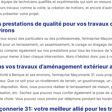
 équipe de techniciens qualifiés et expérimentés qui sont en mesure 
eurs travaux comme la voirie, la création de trottoirs, et encore d'au
s présenter votre projet.
 prestations de qualité pour vos travaux
irons
ous soyez des particuliers ou des professionnels, l’entreprise Maçonne
it pour un terrassement, un assainissement, le curage ou dragage des
z compter également sur nos prestations pour tous les travaux de VR
s pour mener à bien chaque intervention. Alors n’hésitez donc pas à n
s vos travaux d’aménagement extérieur a
tivité à Benque et ses environs, l’entreprise Maçonnerie 31 vous pr
ieur. Que ce soit pour un nivellement de terrain, un goudronnage, 
 disposition. Ainsi, nous pouvons réaliser le terrassement de maison, p
isation, etc. Sachez que pouvez nous confier également la pose de vo
e choisi. Vous pouvez nous joindre par téléphone pendant les horair
onnerie 31: votre meilleur allié pour les