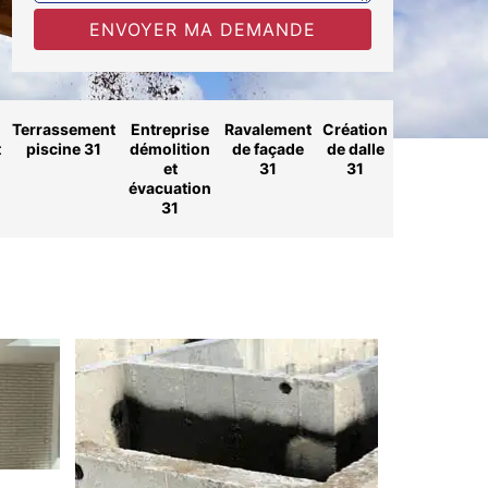
Terrassement
Entreprise
Ravalement
Création
t
piscine 31
démolition
de façade
de dalle
et
31
31
évacuation
31