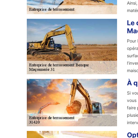
Ainsi
matér
Le 
Ma
Pour 
opéra
surfa
l’inv
maiso
À q
Si vo
vous 
faire
plusi
inter
Opt