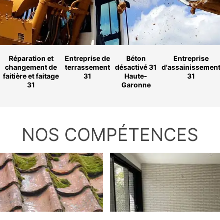
Réparation et
Entreprise de
Béton
Entreprise
changement de
terrassement
désactivé 31
d'assainissemen
faitière et faitage
31
Haute-
31
31
Garonne
NOS COMPÉTENCES