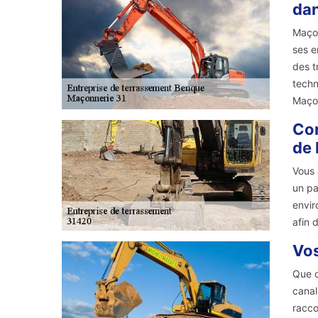
dan
Maçon
ses e
des t
techn
Maçon
Con
de
Vous 
un pa
envir
afin 
Vos
Que c
canal
racco