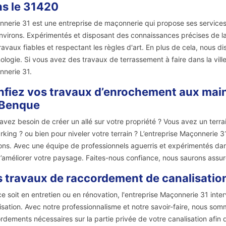
s le 31420
nerie 31 est une entreprise de maçonnerie qui propose ses services
nvirons. Expérimentés et disposant des connaissances précises de la s
ravaux fiables et respectant les règles d'art. En plus de cela, nous di
ologie. Si vous avez des travaux de terrassement à faire dans la vill
nerie 31.
fiez vos travaux d’enrochement aux mains 
 Benque
avez besoin de créer un allé sur votre propriété ? Vous avez un ter
rking ? ou bien pour niveler votre terrain ? L’entreprise Maçonnerie 3
ons. Avec une équipe de professionnels aguerris et expérimentés dan
d’améliorer votre paysage. Faites-nous confiance, nous saurons assur
 travaux de raccordement de canalisation
e soit en entretien ou en rénovation, l'entreprise Maçonnerie 31 inte
isation. Avec notre professionnalisme et notre savoir-faire, nous som
rdements nécessaires sur la partie privée de votre canalisation afin 