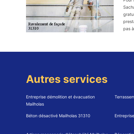
Sacha
gratu
prest
pas à
Autres services
Entreprise démolition et évacuation
Terrassem
Mailholas
Béton désactivé Mailholas 31310
Entrepris