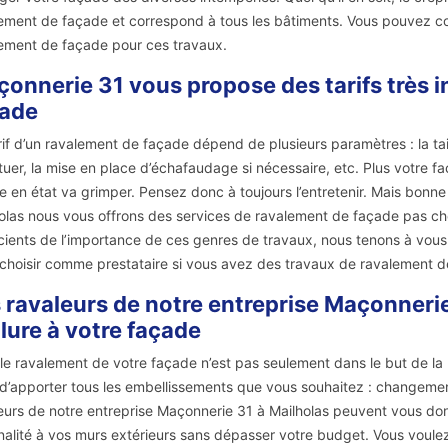
ement de façade et correspond à tous les bâtiments. Vous pouvez con
ement de façade pour ces travaux.
onnerie 31 vous propose des tarifs très i
çade
rif d’un ravalement de façade dépend de plusieurs paramètres : la taill
tuer, la mise en place d’échafaudage si nécessaire, etc. Plus votre
e en état va grimper. Pensez donc à toujours l’entretenir. Mais bonn
olas nous vous offrons des services de ravalement de façade pas cher
ients de l’importance de ces genres de travaux, nous tenons à vous re
choisir comme prestataire si vous avez des travaux de ravalement d
 ravaleurs de notre entreprise Maçonneri
llure à votre façade
 le ravalement de votre façade n’est pas seulement dans le but de la
d’apporter tous les embellissements que vous souhaitez : changement
eurs de notre entreprise Maçonnerie 31 à Mailholas peuvent vous donn
ginalité à vos murs extérieurs sans dépasser votre budget. Vous voul