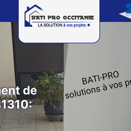
ment de
31310: