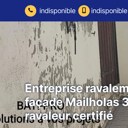
indisponible
indisponible
Entreprise ravale
façade Mailholas 
ravaleur certifié