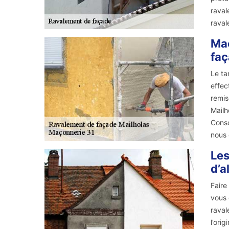
raval
raval
Maç
fa
Le ta
effec
remis
Mailh
Consc
nous 
Les
d’a
Faire
vous 
raval
l’ori