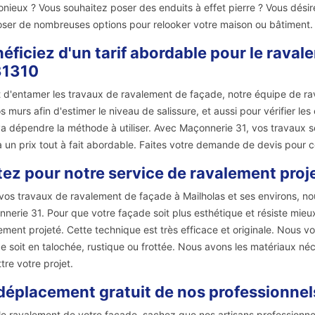
nieux ? Vous souhaitez poser des enduits à effet pierre ? Vous dés
ser de nombreuses options pour relooker votre maison ou bâtiment.
éficiez d'un tarif abordable pour le rava
31310
 d'entamer les travaux de ravalement de façade, notre équipe de rav
s murs afin d'estimer le niveau de salissure, et aussi pour vérifier les
a dépendre la méthode à utiliser. Avec Maçonnerie 31, vos travaux ser
à un prix tout à fait abordable. Faites votre demande de devis pour co
ez pour notre service de ravalement proje
vos travaux de ravalement de façade à Mailholas et ses environs, no
nerie 31. Pour que votre façade soit plus esthétique et résiste mieu
ement projeté. Cette technique est très efficace et originale. Nous 
e soit en talochée, rustique ou frottée. Nous avons les matériaux né
tre votre projet.
déplacement gratuit de nos professionnels 
le ravalement de votre façade, sachez que nos artisans professionn