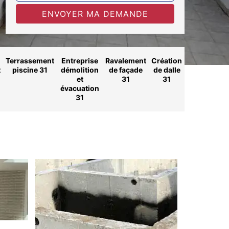
Terrassement
Entreprise
Ravalement
Création
t
piscine 31
démolition
de façade
de dalle
et
31
31
évacuation
31