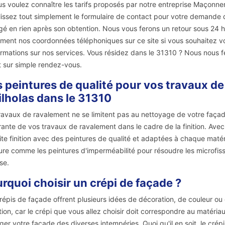
us voulez connaître les tarifs proposés par notre entreprise Maçonne
issez tout simplement le formulaire de contact pour votre demande de
é en rien après son obtention. Nous vous ferons un retour sous 24 
ment nos coordonnées téléphoniques sur ce site si vous souhaitez v
ormations sur nos services. Vous résidez dans le 31310 ? Nous nous fer
t sur simple rendez-vous.
 peintures de qualité pour vos travaux d
lholas dans le 31310
ravaux de ravalement ne se limitent pas au nettoyage de votre façade 
rante de vos travaux de ravalement dans le cadre de la finition. Ave
ite finition avec des peintures de qualité et adaptées à chaque mat
ure comme les peintures d'imperméabilité pour résoudre les microfissu
se.
rquoi choisir un crépi de façade ?
répis de façade offrent plusieurs idées de décoration, de couleur ou d'
tion, car le crépi que vous allez choisir doit correspondre au matériau
ger votre façade des diverses intempéries. Quoi qu'il en soit, le crép