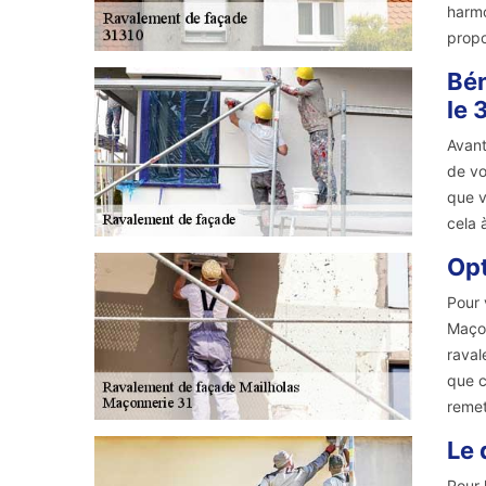
harmo
propo
Bén
le 
Avant
de vo
que v
cela 
Opt
Pour 
Maçon
raval
que c
remet
Le 
Pour 