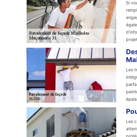
Si vo
rempl
engag
égale
d’inf
proje
Des
Mai
Les t
intég
parfa
peint
épais
Pou
Les c
atten
proté