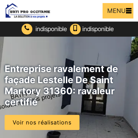
MENU
indisponible
indisponible
Entreprise ravalement de
façade Lestelle De Saint
Martory 31360: ravaleur
certifié
Voir nos réalisations