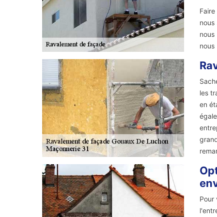
Faire
nous 
nous 
nous 
Rav
Sache
les t
en ét
égale
entre
grand
remar
Opt
env
Pour 
l'ent