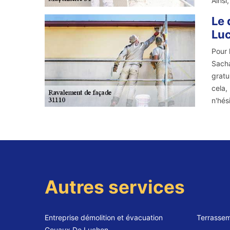
Ainsi
Le 
Lu
Pour 
Sacha
gratu
cela,
n'hés
Autres services
Entreprise démolition et évacuation
Terrasse
Gouaux De Luchon