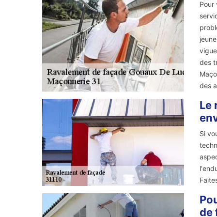
Pour 
servi
probl
jeune
vigue
des t
Maçon
des a
Le 
env
Si vo
techn
aspec
l'end
Faite
Pou
de 