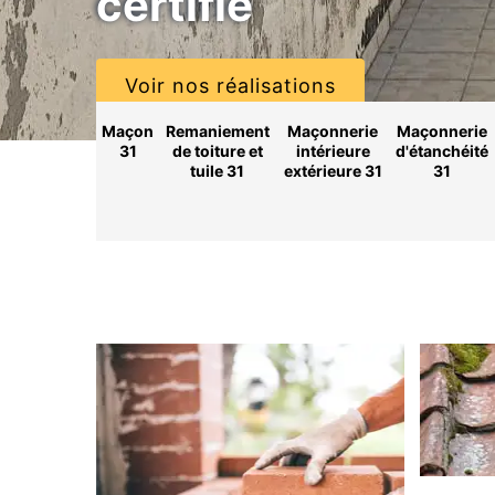
certifié
Voir nos réalisations
Maçon
Remaniement
Maçonnerie
Maçonnerie
31
de toiture et
intérieure
d'étanchéité
tuile 31
extérieure 31
31