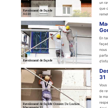
un ra
que c
remet
Maç
Gou
En ta
façad
nous 
parfa
d'inf
Des
31
Vous 
de ra
le ma
respe