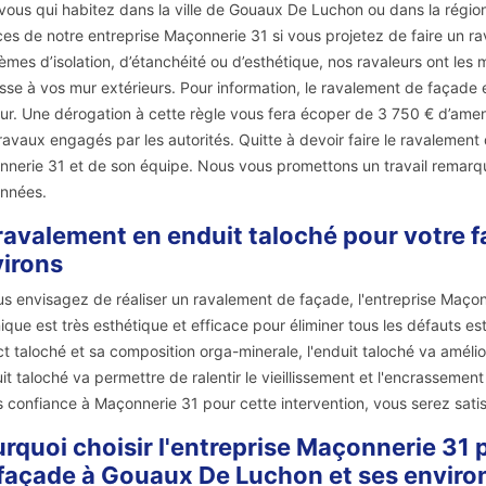
vous qui habitez dans la ville de Gouaux De Luchon ou dans la régio
ces de notre entreprise Maçonnerie 31 si vous projetez de faire un r
èmes d’isolation, d’étanchéité ou d’esthétique, nos ravaleurs ont les 
sse à vos mur extérieurs. Pour information, le ravalement de façade es
ur. Une dérogation à cette règle vous fera écoper de 3 750 € d’amende
ravaux engagés par les autorités. Quitte à devoir faire le ravalemen
nerie 31 et de son équipe. Nous vous promettons un travail remarqu
nnées.
ravalement en enduit taloché pour votre 
irons
us envisagez de réaliser un ravalement de façade, l'entreprise Maçonn
ique est très esthétique et efficace pour éliminer tous les défauts e
t taloché et sa composition orga-minerale, l'enduit taloché va amélior
uit taloché va permettre de ralentir le vieillissement et l'encrassemen
s confiance à Maçonnerie 31 pour cette intervention, vous serez satis
rquoi choisir l'entreprise Maçonnerie 31
façade à Gouaux De Luchon et ses enviro