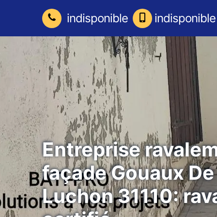
indisponible
indisponible
Entreprise ravale
façade Gouaux De
Luchon 31110: rav