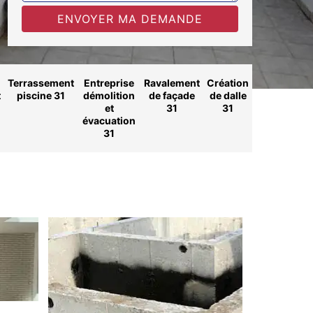
Terrassement
Entreprise
Ravalement
Création
t
piscine 31
démolition
de façade
de dalle
et
31
31
évacuation
31