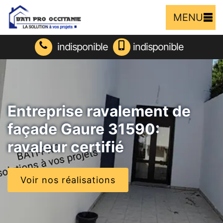
MENU
indisponible
indisponible
Entreprise ravalement de
façade Gaure 31590:
ravaleur certifié
Voir nos réalisations