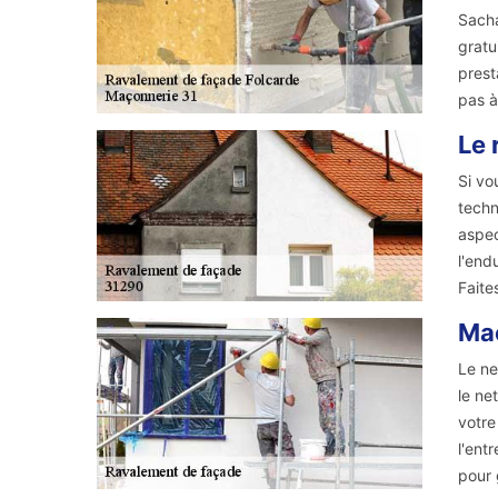
Sacha
gratu
prest
pas à
Le 
Si vo
techn
aspec
l'end
Faite
Maç
Le ne
le ne
votre
l'ent
pour 