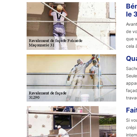
Bén
le 
Avant
de vo
que v
cela 
Qua
Sache
Seule
appar
façad
trava
Fai
Si vo
crépi
intem