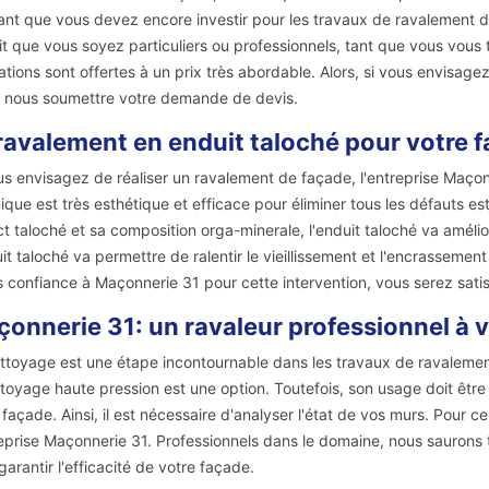
nt que vous devez encore investir pour les travaux de ravalement 
it que vous soyez particuliers ou professionnels, tant que vous vous 
ations sont offertes à un prix très abordable. Alors, si vous envisage
 nous soumettre votre demande de devis.
ravalement en enduit taloché pour votre f
us envisagez de réaliser un ravalement de façade, l'entreprise Maçonn
ique est très esthétique et efficace pour éliminer tous les défauts e
t taloché et sa composition orga-minerale, l'enduit taloché va amélior
uit taloché va permettre de ralentir le vieillissement et l'encrassemen
s confiance à Maçonnerie 31 pour cette intervention, vous serez satis
onnerie 31: un ravaleur professionnel à v
ttoyage est une étape incontournable dans les travaux de ravalement 
ttoyage haute pression est une option. Toutefois, son usage doit êt
 façade. Ainsi, il est nécessaire d'analyser l'état de vos murs. Pour 
reprise Maçonnerie 31. Professionnels dans le domaine, nous saurons
garantir l'efficacité de votre façade.