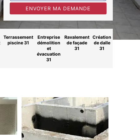
Terrassement
Entreprise
Ravalement
Création
t
piscine 31
démolition
de façade
de dalle
et
31
31
évacuation
31