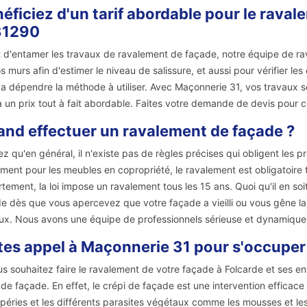
éficiez d'un tarif abordable pour le rava
31290
 d'entamer les travaux de ravalement de façade, notre équipe de rav
s murs afin d'estimer le niveau de salissure, et aussi pour vérifier les
a dépendre la méthode à utiliser. Avec Maçonnerie 31, vos travaux ser
à un prix tout à fait abordable. Faites votre demande de devis pour co
nd effectuer un ravalement de façade ?
z qu'en général, il n'existe pas de règles précises qui obligent les 
ment pour les meubles en copropriété, le ravalement est obligatoire t
tement, la loi impose un ravalement tous les 15 ans. Quoi qu'il en so
e dès que vous apercevez que votre façade a vieilli ou vous gêne la 
ux. Nous avons une équipe de professionnels sérieuse et dynamique
tes appel à Maçonnerie 31 pour s'occuper 
us souhaitez faire le ravalement de votre façade à Folcarde et ses en
 de façade. En effet, le crépi de façade est une intervention efficace
péries et les différents parasites végétaux comme les mousses et les