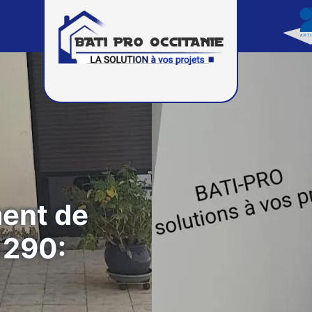
ment de
1290: