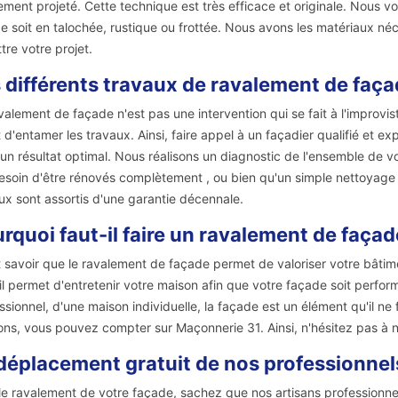
ement projeté. Cette technique est très efficace et originale. Nous 
e soit en talochée, rustique ou frottée. Nous avons les matériaux né
tre votre projet.
 différents travaux de ravalement de faça
valement de façade n'est pas une intervention qui se fait à l'improviste
 d'entamer les travaux. Ainsi, faire appel à un façadier qualifié et
 un résultat optimal. Nous réalisons un diagnostic de l'ensemble de vot
esoin d'être rénovés complètement , ou bien qu'un simple nettoyage 
ux sont assortis d'une garantie décennale.
rquoi faut-il faire un ravalement de façad
ut savoir que le ravalement de façade permet de valoriser votre bâtim
 il permet d'entretenir votre maison afin que votre façade soit perfor
ssionnel, d'une maison individuelle, la façade est un élément qu'il ne 
ons, vous pouvez compter sur Maçonnerie 31. Ainsi, n'hésitez pas à 
déplacement gratuit de nos professionnels 
le ravalement de votre façade, sachez que nos artisans professionn