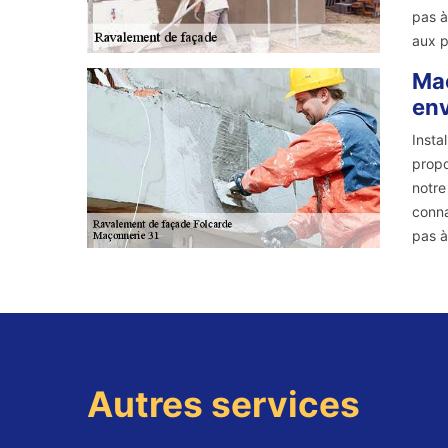
pas à
aux p
Maç
env
Insta
propo
notre
conna
pas à
Autres services