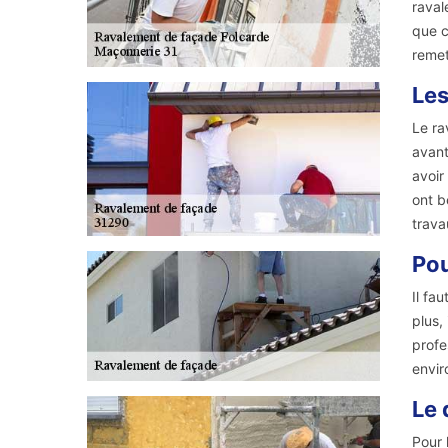
raval
que c
remet
Les
Le ra
avant
avoir
ont b
trava
Pou
Il fa
plus,
profe
envir
Le 
Pour 