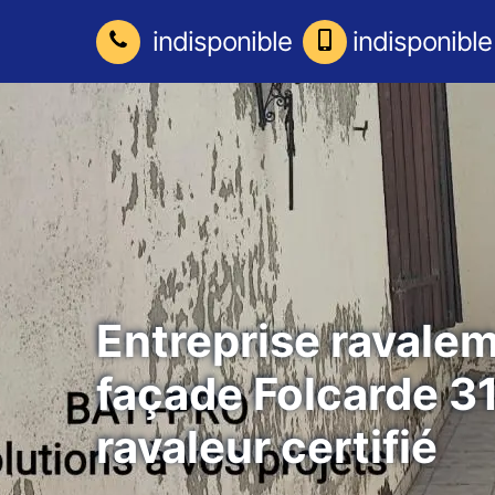
indisponible
indisponible
Entreprise ravale
façade Folcarde 3
ravaleur certifié