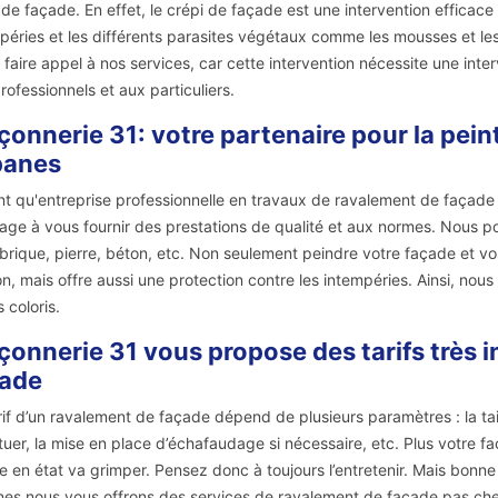
 de façade. En effet, le crépi de façade est une intervention efficace
péries et les différents parasites végétaux comme les mousses et les
 faire appel à nos services, car cette intervention nécessite une int
rofessionnels et aux particuliers.
onnerie 31: votre partenaire pour la pein
panes
nt qu'entreprise professionnelle en travaux de ravalement de façade
age à vous fournir des prestations de qualité et aux normes. Nous pou
 brique, pierre, béton, etc. Non seulement peindre votre façade et vo
n, mais offre aussi une protection contre les intempéries. Ainsi, no
 coloris.
onnerie 31 vous propose des tarifs très i
çade
rif d’un ravalement de façade dépend de plusieurs paramètres : la taill
tuer, la mise en place d’échafaudage si nécessaire, etc. Plus votre
e en état va grimper. Pensez donc à toujours l’entretenir. Mais bonn
es nous vous offrons des services de ravalement de façade pas chers