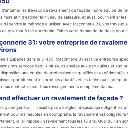
450
 d'entamer les travaux de ravalement de façade, notre équipe de rav
s murs afin d'estimer le niveau de salissure, et aussi pour vérifier les
a dépendre la méthode à utiliser. Avec Maçonnerie 31, vos travaux ser
à un prix tout à fait abordable. Faites votre demande de devis pour co
onnerie 31: votre entreprise de ravaleme
irons
llée à Espanes dans le 31450, Maçonnerie 31 est une entreprise spé
sons nos services depuis plusieurs années aux particuliers et aux p
 disposition une équipe de professionnels qualifiés et expérimentés, 
issent parfaitement les produits adaptés et les techniques adéquates
 nous contacter pour tous renseignements complémentaires.
nd effectuer un ravalement de façade ?
z qu'en général, il n'existe pas de règles précises qui obligent les 
ment pour les meubles en copropriété, le ravalement est obligatoire t
tement, la loi impose un ravalement tous les 15 ans. Quoi qu'il en so
e dès que vous apercevez que votre façade a vieilli ou vous gêne la 