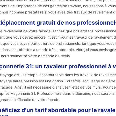
ients de l’importance de ces genres de travaux, nous tenons à vous re
choisir comme prestataire si vous avez des travaux de ravalement d
déplacement gratuit de nos professionnels
le ravalement de votre façade, sachez que nos artisans professionn
nt que vous devez encore investir pour les travaux de ravalement 
it que vous soyez particuliers ou professionnels, tant que vous vous 
ations sont offertes à un prix très abordable. Alors, si vous envisage
 nous soumettre votre demande de devis.
onnerie 31: un ravaleur professionnel à v
ttoyage est une étape incontournable dans les travaux de ravalement 
ttoyage haute pression est une option. Toutefois, son usage doit êt
 façade. Ainsi, il est nécessaire d'analyser l'état de vos murs. Pour 
reprise Maçonnerie 31. Professionnels dans le domaine, nous saurons
garantir l'efficacité de votre façade.
éficiez d'un tarif abordable pour le rava