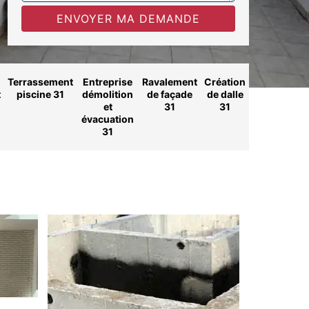
Terrassement
Entreprise
Ravalement
Création
t
piscine 31
démolition
de façade
de dalle
et
31
31
évacuation
31