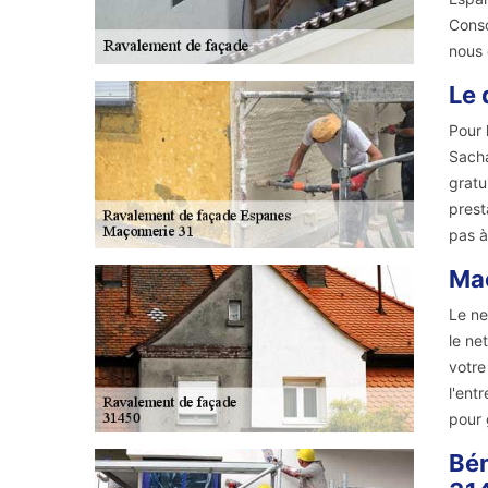
Consc
nous 
Le 
Pour 
Sacha
gratu
prest
pas à
Maç
Le ne
le ne
votre
l'ent
pour 
Bén