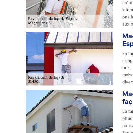
crépi
intem
pas à
aux p
Maç
Es
En ta
s'eng
bois,
maiso
divers
Maç
fa
Le ta
effec
remis
Espan