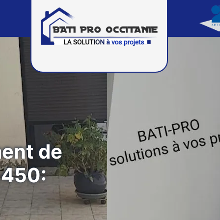
ment de
1450: