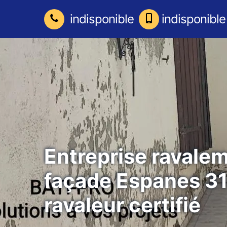
indisponible
indisponible
Entreprise ravale
façade Espanes 3
ravaleur certifié