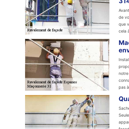
31
Avant
de vo
que v
cela 
Maç
env
Insta
propo
notre
conna
pas à
Qua
Sache
Seule
appar
façad