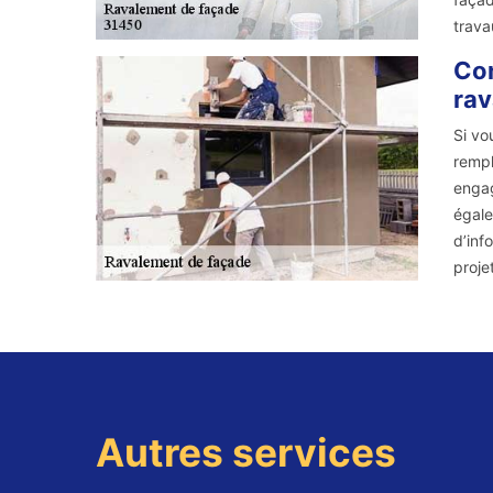
trava
Con
rav
Si vo
rempl
engag
égale
d’inf
proje
Autres services